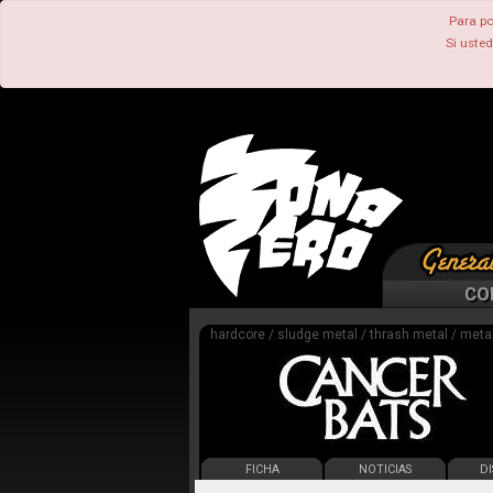
Para po
Si uste
CO
hardcore / sludge metal / thrash metal / meta
FICHA
NOTICIAS
DI