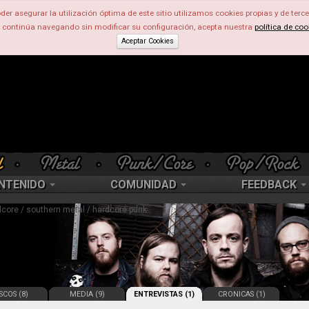
der asegurar la utilización óptima de este sitio utilizamos cookies propias y de terce
d continúa navegando sin modificar su configuración, acepta nuestra
política de coo
Aceptar Cookies
NTENIDO
COMUNIDAD
FEEDBACK
lcore / southern metal / hardcore punk
SCOS (8)
MEDIA (9)
ENTREVISTAS (1)
CRONICAS (1)