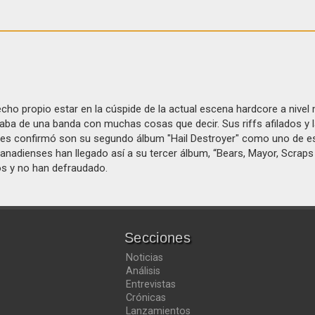
ho propio estar en la cúspide de la actual escena hardcore a nivel 
taba de una banda con muchas cosas que decir. Sus riffs afilados y 
les confirmó son su segundo álbum "Hail Destroyer" como uno de 
anadienses han llegado así a su tercer álbum, “Bears, Mayor, Scrap
s y no han defraudado.
Secciones
Noticias
Análisis
Entrevistas
Crónicas
Lanzamientos