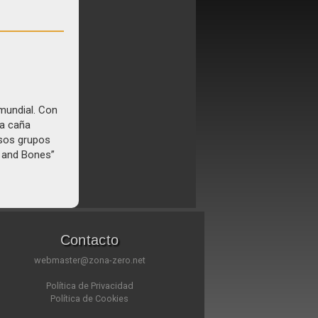
mundial. Con
la caña
esos grupos
s and Bones”
Contacto
webmaster@zona-zero.net
Política de Privacidad
Política de Cookies