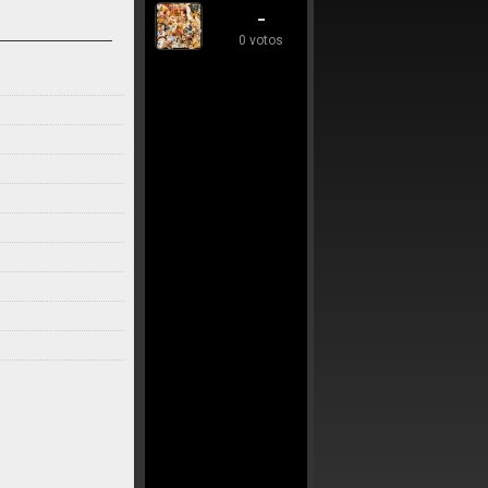
-
0 votos