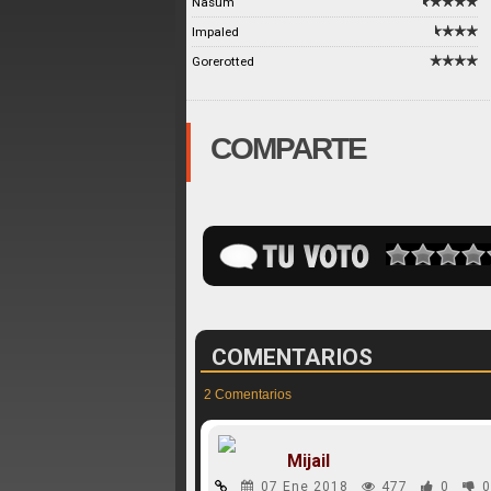
Nasum
Impaled
Gorerotted
COMPARTE
COMENTARIOS
2 Comentarios
Mijail
07 Ene 2018
477
0
0