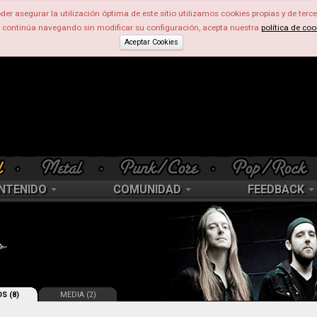
der asegurar la utilización óptima de este sitio utilizamos cookies propias y de terce
d continúa navegando sin modificar su configuración, acepta nuestra
política de coo
Aceptar Cookies
NTENIDO
COMUNIDAD
FEEDBACK
S (8)
MEDIA (2)