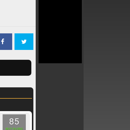
85
MUY BUENO