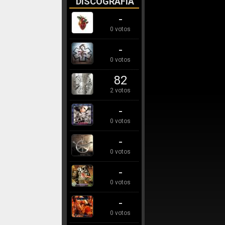
DISCOGRAFÍA
-
0 votos
-
0 votos
82
2 votos
-
0 votos
-
0 votos
-
0 votos
-
0 votos