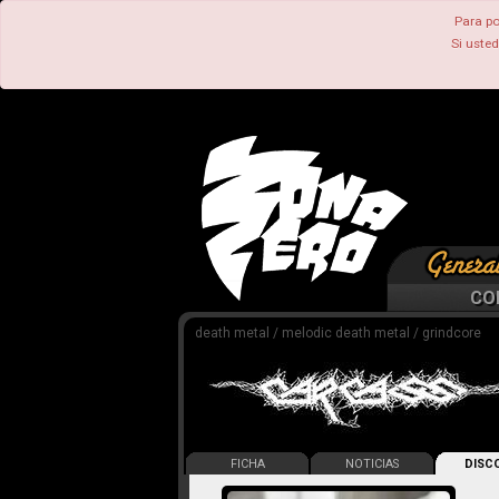
Para po
Si uste
CO
death metal / melodic death metal / grindcore
FICHA
NOTICIAS
DISCO