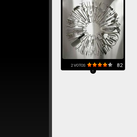
82
2
VOTOS
+