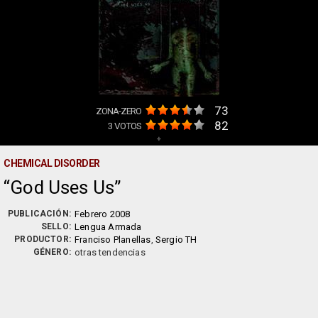
73
ZONA-ZERO
82
3
VOTOS
+
CHEMICAL DISORDER
God Uses Us
PUBLICACIÓN:
Febrero 2008
SELLO:
Lengua Armada
PRODUCTOR:
Franciso Planellas
,
Sergio TH
GÉNERO:
otras tendencias