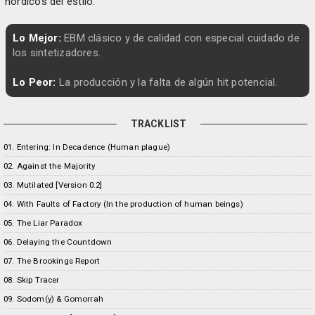
nórdicos del estilo.
Lo Mejor:
EBM clásico y de calidad con especial cuidado de
los sintetizadores.
Lo Peor:
La producción y la falta de algún hit potencial.
TRACKLIST
01. Entering: In Decadence (Human plague)
02. Against the Majority
03. Mutilated [Version 0.2]
04. With Faults of Factory (In the production of human beings)
05. The Liar Paradox
06. Delaying the Countdown
07. The Brookings Report
08. Skip Tracer
09. Sodom(y) & Gomorrah