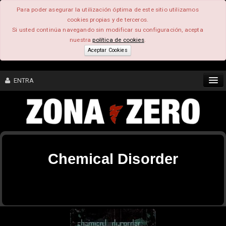
Para poder asegurar la utilización óptima de este sitio utilizamos
cookies propias y de terceros.
Si usted continúa navegando sin modificar su configuración, acepta
nuestra
política de cookies
.
Aceptar Cookies
ENTRA
CONTENIDO
COMUNIDAD
Chemical Disorder
FEEEDBACK
FOROS