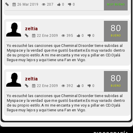
26 Mar 2019
207
0
0
MUY BUENO
80
zeltia
22 Ene 2009
395
0
0
BUENO
Yo escuché las canciones que Cheminal Disorder tiene subidas al
Myspace y la verdad que me gustó bastante.Es muy variado dentro
de su propio estilo.A mi me encanta y me voy a pillar en CD.Ojalá
llegue muy lejos y aqui tiene una Fan en Vigo.
80
zeltia
22 Ene 2009
392
0
0
BUENO
Yo escuché las canciones que Cheminal Disorder tiene subidas al
Myspace y la verdad que me gustó bastante.Es muy variado dentro
de su propio estilo.A mi me encanta y me voy a pillar en CD.Ojalá
llegue muy lejos y aqui tiene una Fan en Vigo.