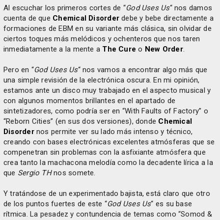
Al escuchar los primeros cortes de “
God Uses Us
“ nos damos
cuenta de que
Chemical Disorder
debe y bebe directamente a
formaciones de EBM en su variante más clásica, sin olvidar de
ciertos toques más melódicos y ochenteros que nos taren
inmediatamente a la mente a
The Cure
o
New Order
.
Pero en “
God Uses Us
“ nos vamos a encontrar algo más que
una simple revisión de la electrónica oscura. En mi opinión,
estamos ante un disco muy trabajado en el aspecto musical y
con algunos momentos brillantes en el apartado de
sintetizadores, como podría ser en “With Faults of Factory” o
“Reborn Cities” (en sus dos versiones), donde
Chemical
Disorder
nos permite ver su lado más intenso y técnico,
creando con bases electrónicas excelentes atmósferas que se
compenetran sin problemas con la asfixiante atmósfera que
crea tanto la machacona melodía como la decadente lírica a la
que
Sergio TH
nos somete.
Y tratándose de un experimentado bajista, está claro que otro
de los puntos fuertes de este “
God Uses Us
“ es su base
rítmica. La pesadez y contundencia de temas como “Somod &