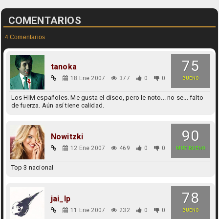
COMENTARIOS
4 Comentarios
75
tanoka
18 Ene 2007
377
0
0
BUENO
Los HIM españoles. Me gusta el disco, pero le noto... no se... falto
de fuerza. Aún así tiene calidad.
90
Nowitzki
12 Ene 2007
469
0
0
MUY BUENO
Top 3 nacional
78
jai_lp
11 Ene 2007
232
0
0
BUENO