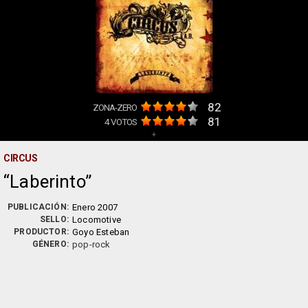
82
ZONA-ZERO
81
4
VOTOS
+
CIRCUS
Laberinto
PUBLICACIÓN:
Enero 2007
SELLO:
Locomotive
PRODUCTOR:
Goyo Esteban
GÉNERO:
pop-rock