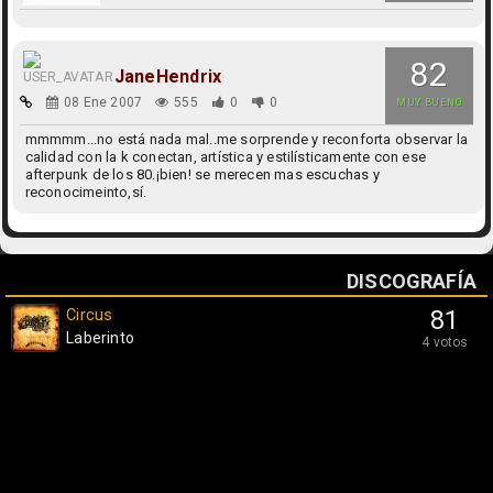
82
JaneHendrix
08 Ene 2007
555
0
0
MUY BUENO
mmmmm...no está nada mal..me sorprende y reconforta observar la
calidad con la k conectan, artística y estilísticamente con ese
afterpunk de los 80.¡bien! se merecen mas escuchas y
reconocimeinto,sí.
DISCOGRAFÍA
Circus
81
Laberinto
4 votos