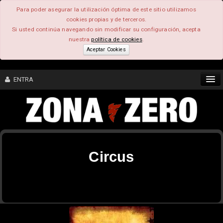
Para poder asegurar la utilización óptima de este sitio utilizamos
cookies propias y de terceros.
Si usted continúa navegando sin modificar su configuración, acepta
nuestra
política de cookies
.
Aceptar Cookies
ENTRA
CONTENIDO
COMUNIDAD
Circus
FEEEDBACK
FOROS