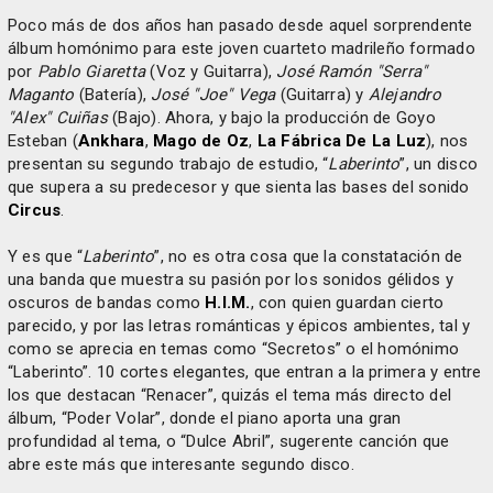
Poco más de dos años han pasado desde aquel sorprendente
álbum homónimo para este joven cuarteto madrileño formado
por
Pablo Giaretta
(Voz y Guitarra),
José Ramón "Serra"
Maganto
(Batería),
José "Joe" Vega
(Guitarra) y
Alejandro
"Alex" Cuiñas
(Bajo). Ahora, y bajo la producción de Goyo
Esteban (
Ankhara
,
Mago de Oz
,
La Fábrica De La Luz
), nos
presentan su segundo trabajo de estudio, “
Laberinto
”, un disco
que supera a su predecesor y que sienta las bases del sonido
Circus
.
Y es que “
Laberinto
”, no es otra cosa que la constatación de
una banda que muestra su pasión por los sonidos gélidos y
oscuros de bandas como
H.I.M.
, con quien guardan cierto
parecido, y por las letras románticas y épicos ambientes, tal y
como se aprecia en temas como “Secretos” o el homónimo
“Laberinto”. 10 cortes elegantes, que entran a la primera y entre
los que destacan “Renacer”, quizás el tema más directo del
álbum, “Poder Volar”, donde el piano aporta una gran
profundidad al tema, o “Dulce Abril”, sugerente canción que
abre este más que interesante segundo disco.