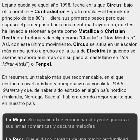
Lejano queda ya aquel año 1998, fecha en la que
Circus
, bajo
otro nombre –
Contradiction
– y otro estilo – afterpunk de
principio de los 80´s – diera sus primeros pasos pero que
supuso el primer paso hacia una meritoria trayectoria, que les
ha llevado a telonear a gente como
Metallica
o
Christian
Death
o a facturar videoclips como “Claudia” o “Dos Mentiras”.
Así, con este último movimiento,
Circus
se sitúa en un escalón
más arriba, junto a grupos de la talla de
Elecktra
(a quienes se
asemejan ahora aún más con su paso al castellano en “
Sin
Mirar Atrás
”) o
Tenpel
.
En resumen, un trabajo más que recomendable, en el que
destaca a nivel artístico y compositivo su vocalista
Pablo
Giaretta
y que, de haber sido editado en algún país nórdico
(Finlandia, Noruega, Suecia), hubiera corrido mejor suerte que
en nuestro país.
Lo Mejor:
Su capacidad de emocionar al oyente gracias a
sus letras románticas y oscuras melodías
Lo Peor:
Que el disco carezca de una mayor profundidad.