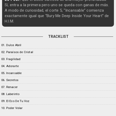
Sí, entra a la primera pero uno se queda con ganas de más.
A modo de curiosidad, el corte 5, “Incansable” comienza
exactamente igual que “Bury Me Deep Inside Your Heart” de
H.I.M.
TRACKLIST
01. Dulce Abril
02. Paraísos de Cristal
03. Fragilidad
04. Adorarte
05. Incansable
06. Secretos
07. Renacer
08. Laberinto
09. El Eco De Tu Voz
10. Poder Volar