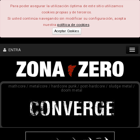
Para poder asegurar la utilización óptima de este sitio utilizamos
cookies propias y de terceros.
Si usted continúa navegando sin modificar su configuración, acepta
nuestra
política de cookies
.
Aceptar Cookies
ENTRA
CONTENIDO
mathcore / metalcore / hardcore punk / post-hardcore / sludge metal /
COMUNIDAD
doom metal
FEEEDBACK
FOROS