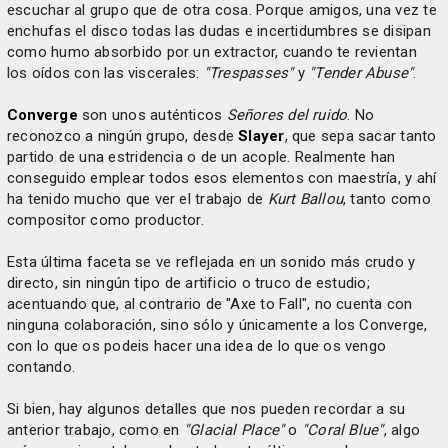
escuchar al grupo que de otra cosa. Porque amigos, una vez te
enchufas el disco todas las dudas e incertidumbres se disipan
como humo absorbido por un extractor, cuando te revientan
los oídos con las viscerales:
"Trespasses"
y
"Tender Abuse"
.
Converge
son unos auténticos
Señores del ruido
. No
reconozco a ningún grupo, desde
Slayer
, que sepa sacar tanto
partido de una estridencia o de un acople. Realmente han
conseguido emplear todos esos elementos con maestría, y ahí
ha tenido mucho que ver el trabajo de
Kurt Ballou
, tanto como
compositor como productor.
Esta última faceta se ve reflejada en un sonido más crudo y
directo, sin ningún tipo de artificio o truco de estudio;
acentuando que, al contrario de "Axe to Fall", no cuenta con
ninguna colaboración, sino sólo y únicamente a los Converge,
con lo que os podeis hacer una idea de lo que os vengo
contando.
Si bien, hay algunos detalles que nos pueden recordar a su
anterior trabajo, como en
"Glacial Place"
o
"Coral Blue"
, algo