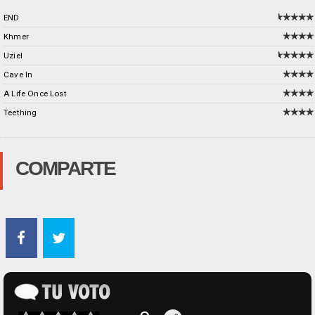
END
Khmer
Uziel
Cave In
A Life Once Lost
Teething
COMPARTE