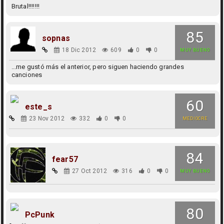
Brutal!!!!!!!
85
sopnas
18 Dic 2012
609
0
0
MUY BUENO
...me gustó más el anterior, pero siguen haciendo grandes
canciones
60
este_s
23 Nov 2012
332
0
0
MEDIOCRE
84
fear57
27 Oct 2012
316
0
0
MUY BUENO
80
PcPunk