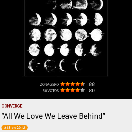
88
ZONA-ZERO
80
36
VOTOS
+
CONVERGE
All We Love We Leave Behind
#13 en 2012