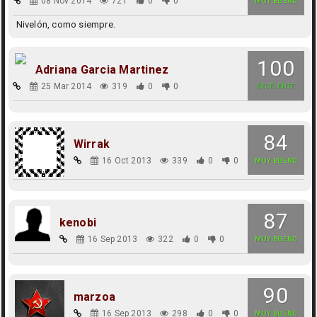
08 Nov 2014
721
0
0
MUY BUENO
Nivelón, como siempre.
100
Adriana Garcia Martinez
25 Mar 2014
319
0
0
EXCELENTE
84
Wirrak
16 Oct 2013
339
0
0
MUY BUENO
87
kenobi
16 Sep 2013
322
0
0
MUY BUENO
90
marzoa
16 Sep 2013
298
0
0
MUY BUENO