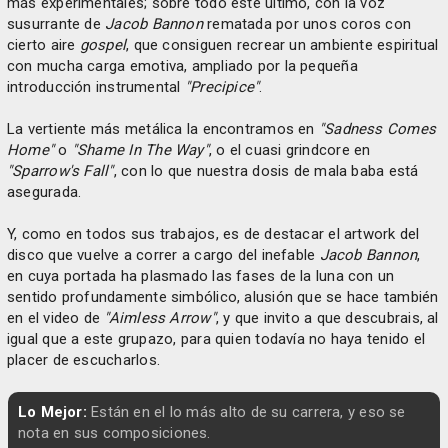
más experimentales; sobre todo este último, con la voz
susurrante de
Jacob Bannon
rematada por unos coros con
cierto aire
gospel
, que consiguen recrear un ambiente espiritual
con mucha carga emotiva, ampliado por la pequeña
introducción instrumental
"Precipice"
.
La vertiente más metálica la encontramos en
"Sadness Comes
Home"
o
"Shame In The Way"
, o el cuasi grindcore en
"Sparrow's Fall"
, con lo que nuestra dosis de mala baba está
asegurada.
Y, como en todos sus trabajos, es de destacar el artwork del
disco que vuelve a correr a cargo del inefable
Jacob Bannon
,
en cuya portada ha plasmado las fases de la luna con un
sentido profundamente simbólico, alusión que se hace también
en el video de
"Aimless Arrow"
, y que invito a que descubrais, al
igual que a este grupazo, para quien todavía no haya tenido el
placer de escucharlos.
Lo Mejor:
Están en el lo más alto de su carrera, y eso se
nota en sus composiciones.