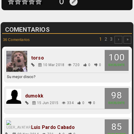
COMENTARIOS
1
2
3
›
»
36 Comentarios
100
torso
10 Mar 2018
720
0
0
EXCELENTE
Su mejor disco?
98
dumokk
15 Jun 2015
334
0
0
EXCELENTE
85
Luis Pardo Cabado