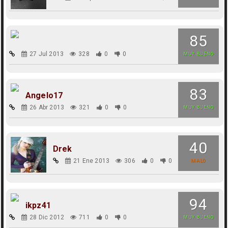
85
27 Jul 2013
328
0
0
MUY BUENO
83
Angelo17
26 Abr 2013
321
0
0
MUY BUENO
40
Drek
21 Ene 2013
306
0
0
MALO
94
ikpz41
28 Dic 2012
711
0
0
MUY BUENO