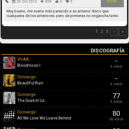
26 Oct 2012
839
0
0
BUENO
Muy bueno, me suena más parecido a su anterior disco que
cualquiera de los anteriores; pero de primeras no engancha tanto.
1
2
3
›
»
DISCOGRAFÍA
VV.AA.
-
Bloodmoon I
0 votos
Converge
-
Beautiful Ruin
0 votos
Converge
77
The Dusk In Us
9 votos
Converge
80
All We Love We Leave Behind
36 votos