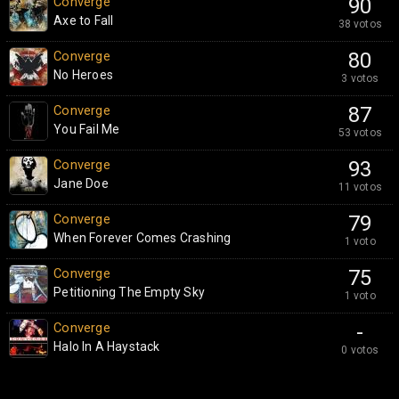
Converge
90
Axe to Fall
38 votos
Converge
80
No Heroes
3 votos
Converge
87
You Fail Me
53 votos
Converge
93
Jane Doe
11 votos
Converge
79
When Forever Comes Crashing
1 voto
Converge
75
Petitioning The Empty Sky
1 voto
Converge
-
Halo In A Haystack
0 votos