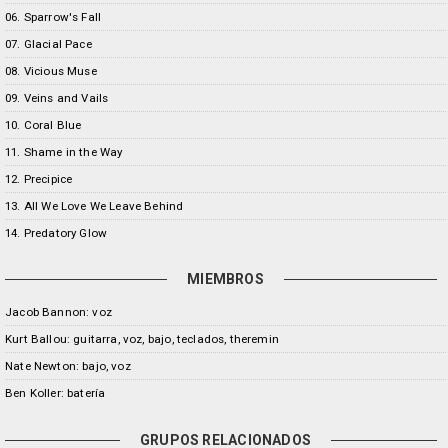
06. Sparrow's Fall
07. Glacial Pace
08. Vicious Muse
09. Veins and Vails
10. Coral Blue
11. Shame in the Way
12. Precipice
13. All We Love We Leave Behind
14. Predatory Glow
MIEMBROS
Jacob Bannon: voz
Kurt Ballou: guitarra, voz, bajo, teclados, theremin
Nate Newton: bajo, voz
Ben Koller: batería
GRUPOS RELACIONADOS