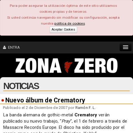
Para poder asegurar la utilización óptima de este sitio utilizamos
cookies propias y de terceros.
Si usted continúa navegando sin modificar su configuración, acepta
nuestra
política de cookies
.
Aceptar Cookies
ENTRA
CONTENIDO
NOTICIAS
COMUNIDAD
FEEEDBACK
Nuevo álbum de Crematory
Publicado el 2 de Diciembre de 2007 por
Ramón F. L.
FOROS
La banda alemana de gothic-metal
Crematory
verán
publicado su nuevo trabajo, "
Pray
", el 1 de febrero a través de
Massacre Records Europe. El disco ha sido producido por el