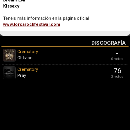
Dream Evil
Kissexy
Tenéis más información en la página oficial
www.lorcarockfestival.com
DISCOGRAFÍA
Crematory
-
Oblivion
0 votos
Crematory
76
Pray
2 votos