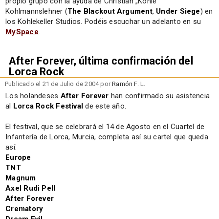
propio grupo con la ayuda de Christian „Kohle“
Kohlmannslehner (
The Blackout Argument
,
Under Siege
) en
los Kohlekeller Studios. Podéis escuchar un adelanto en su
MySpace
.
After Forever, última confirmación del
Lorca Rock
Publicado el 21 de Julio de 2004 por
Ramón F. L.
Los holandeses
After Forever
han confirmado su asistencia
al
Lorca Rock Festival
de este año.
El festival, que se celebrará el 14 de Agosto en el Cuartel de
Infantería de Lorca, Murcia, completa así su cartel que queda
así:
Europe
TNT
Magnum
Axel Rudi Pell
After Forever
Crematory