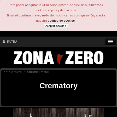
Para poder asegurar la utilización óptima de este sitio utilizamos
cookies propias y de terceros.
Si usted continúa navegando sin modificar su configuración, acepta
nuestra
política de cookies
.
Aceptar Cookies
ENTRA
CONTENIDO
gothic metal / industrial metal
COMUNIDAD
Crematory
FEEEDBACK
FOROS