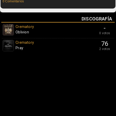
0 Comentarios
DISCOGRAFÍA
Crematory
-
Oblivion
0 votos
Crematory
76
Pray
2 votos