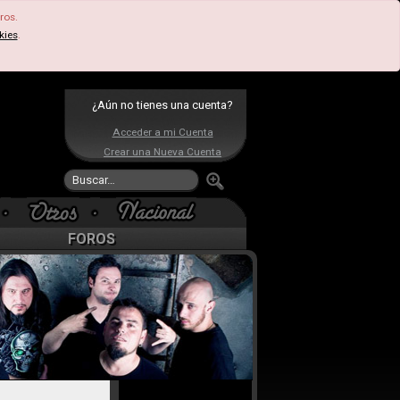
ros.
kies
.
¿Aún no tienes una cuenta?
Acceder a mi Cuenta
Crear una Nueva Cuenta
FOROS