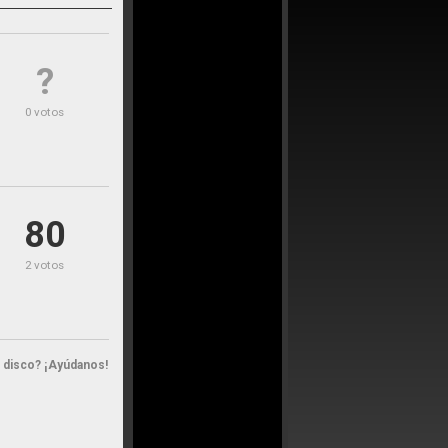
?
0 votos
80
2 votos
n disco? ¡Ayúdanos!