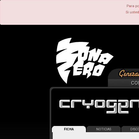
Para po
Si uste
CO
FICHA
NOTICIAS
DISCO