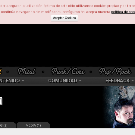
der asegurar la utilización óptima de este sitio utilizamos cookies propias y de terce
d continúa navegando sin modificar su configuración, acepta nuestra
política de coo
Aceptar Cookies
NTENIDO
COMUNIDAD
FEEDBACK
S (2)
MEDIA (1)