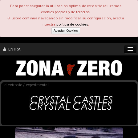
Para poder asegurar la utilización óptima de este sitio utilizamos
cookies propias y de terceros.
Si usted continúa navegando sin modificar su configuración, acepta
nuestra
política de cookies
.
Aceptar Cookies
ENTRA
CONTENIDO
electronic / experimental
COMUNIDAD
FEEEDBACK
FOROS