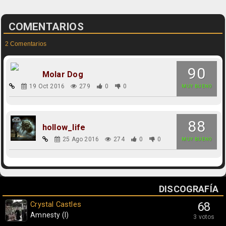
COMENTARIOS
2 Comentarios
90
Molar Dog
19 Oct 2016
279
0
0
MUY BUENO
88
hollow_life
25 Ago 2016
274
0
0
MUY BUENO
DISCOGRAFÍA
Crystal Castles
68
Amnesty (I)
3 votos