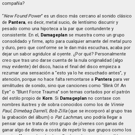
compañía?
“
New Found Power
” es un disco más cercano al sonido clásico
de
Pantera
, es decir, metal sucio, de lentísimo discurrir y
pesado como una hipoteca a la par que contundente y
consistente. En el,
Damageplan
se muestra como un grupo
consolidado y firme, apto para cualquier amante del metal puro
y duro, pero que conforme se le dan más escuchas, acaba por
dejar un sabor agridulce al oyente. ¿Por qué? Personalmente
creo que tras uno darse cuenta de la nula originalidad (algo
muy evidente) del disco, hacia el final del disco empieza a
rezumar una sensación a “esto ya lo he escuchado antes”, y
atención, porque no hace falta remontarse a
Pantera
para ver
similitudes de sonido, sino que canciones como “Blink Of An
Eye” o “Blunt Force Trauma” son temas cortados por el patrón
del estilo propio de
Korn
. Si
Damageplan
no contase con
nombres ilustres y de sobra conocidos como los de
Vinnie
Paul
,
Dimebag Darrell
,
Bob Zilla
(que se incorporó al grupo tras
la grabación del álbum) o
Pat Lachman
, uno podría llegar a
pensar que se trata de otro grupo de jóvenes con ganas de
ganar algo de dinero a costa de repetir lo que grupos como los