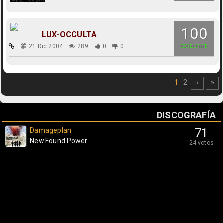
100
LUX-OCCULTA
21 Dic 2004
289
0
0
EXCELENTE
1
2
›
»
DISCOGRAFÍA
Damageplan
71
New Found Power
24 votos