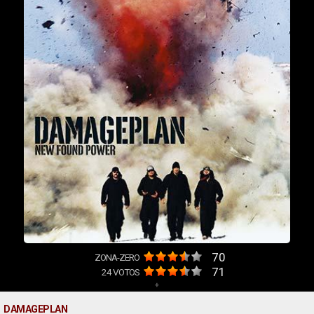
70
ZONA-ZERO
71
24
VOTOS
+
DAMAGEPLAN