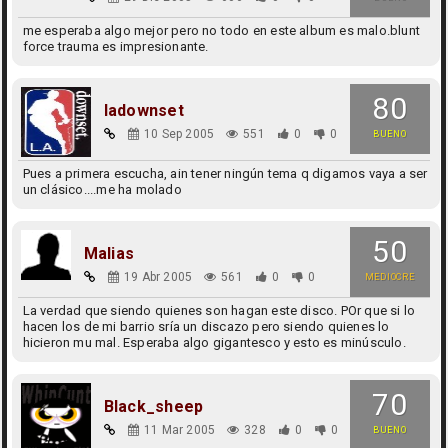
me esperaba algo mejor pero no todo en este album es malo.blunt
force trauma es impresionante.
80
ladownset
10 Sep 2005
551
0
0
BUENO
Pues a primera escucha, ain tener ningún tema q digamos vaya a ser
un clásico....me ha molado
50
Malias
19 Abr 2005
561
0
0
MEDIOCRE
La verdad que siendo quienes son hagan este disco. POr que si lo
hacen los de mi barrio sría un discazo pero siendo quienes lo
hicieron mu mal. Esperaba algo gigantesco y esto es minúsculo.
70
Black_sheep
11 Mar 2005
328
0
0
BUENO