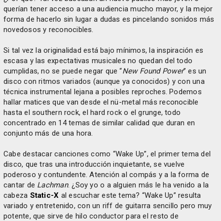
querían tener acceso a una audiencia mucho mayor, y la mejor
forma de hacerlo sin lugar a dudas es pincelando sonidos más
novedosos y reconocibles.
Si tal vez la originalidad está bajo mínimos, la inspiración es
escasa y las expectativas musicales no quedan del todo
cumplidas, no se puede negar que “
New Found Power
” es un
disco con ritmos variados (aunque ya conocidos) y con una
técnica instrumental lejana a posibles reproches. Podemos
hallar matices que van desde el nü-metal más reconocible
hasta el southern rock, el hard rock o el grunge, todo
concentrado en 14 temas de similar calidad que duran en
conjunto más de una hora.
Cabe destacar canciones como “Wake Up”, el primer tema del
disco, que tras una introducción inquietante, se vuelve
poderoso y contundente. Atención al compás y a la forma de
cantar de
Lachman
. ¿Soy yo o a alguien más le ha venido a la
cabeza
Static-X
al escuchar este tema? “Wake Up” resulta
variado y entretenido, con un riff de guitarra sencillo pero muy
potente, que sirve de hilo conductor para el resto de