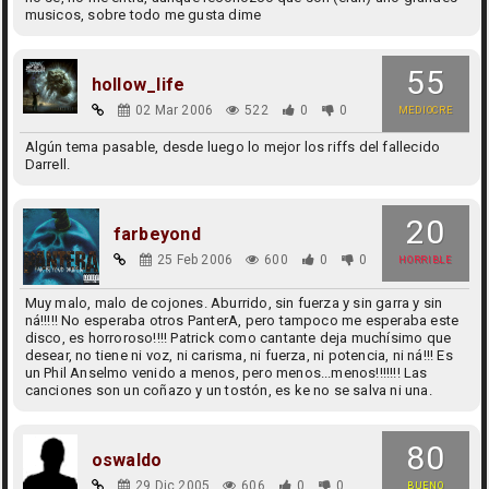
musicos, sobre todo me gusta dime
55
hollow_life
02 Mar 2006
522
0
0
MEDIOCRE
Algún tema pasable, desde luego lo mejor los riffs del fallecido
Darrell.
20
farbeyond
25 Feb 2006
600
0
0
HORRIBLE
Muy malo, malo de cojones. Aburrido, sin fuerza y sin garra y sin
ná!!!!! No esperaba otros PanterA, pero tampoco me esperaba este
disco, es horroroso!!!! Patrick como cantante deja muchísimo que
desear, no tiene ni voz, ni carisma, ni fuerza, ni potencia, ni ná!!! Es
un Phil Anselmo venido a menos, pero menos...menos!!!!!!! Las
canciones son un coñazo y un tostón, es ke no se salva ni una.
80
oswaldo
29 Dic 2005
606
0
0
BUENO