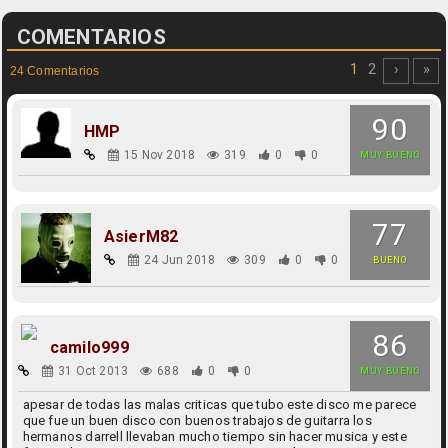
COMENTARIOS
1
2
›
»
24 Comentarios
90
HMP
15 Nov 2018
319
0
0
MUY BUENO
77
AsierM82
24 Jun 2018
309
0
0
BUENO
86
camilo999
31 Oct 2013
688
0
0
MUY BUENO
apesar de todas las malas criticas que tubo este disco me parece
que fue un buen disco con buenos trabajos de guitarra los
hermanos darrell llevaban mucho tiempo sin hacer musica y este