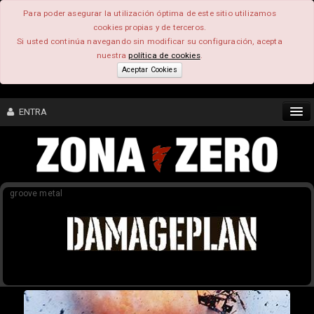
Para poder asegurar la utilización óptima de este sitio utilizamos
cookies propias y de terceros.
Si usted continúa navegando sin modificar su configuración, acepta
nuestra
política de cookies
.
Aceptar Cookies
ENTRA
CONTENIDO
groove metal
COMUNIDAD
FEEEDBACK
FOROS