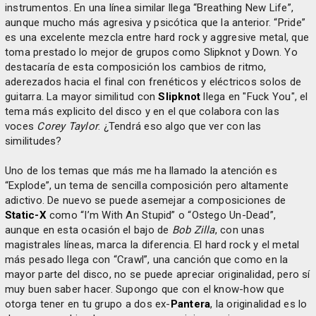
instrumentos. En una línea similar llega “Breathing New Life”,
aunque mucho más agresiva y psicótica que la anterior. “Pride”
es una excelente mezcla entre hard rock y aggresive metal, que
toma prestado lo mejor de grupos como Slipknot y Down. Yo
destacaría de esta composición los cambios de ritmo,
aderezados hacia el final con frenéticos y eléctricos solos de
guitarra. La mayor similitud con
Slipknot
llega en "Fuck You", el
tema más explicito del disco y en el que colabora con las
voces
Corey Taylor
. ¿Tendrá eso algo que ver con las
similitudes?
Uno de los temas que más me ha llamado la atención es
“Explode”, un tema de sencilla composición pero altamente
adictivo. De nuevo se puede asemejar a composiciones de
Static-X
como “I’m With An Stupid” o “Ostego Un-Dead”,
aunque en esta ocasión el bajo de
Bob Zilla
, con unas
magistrales líneas, marca la diferencia. El hard rock y el metal
más pesado llega con “Crawl”, una canción que como en la
mayor parte del disco, no se puede apreciar originalidad, pero sí
muy buen saber hacer. Supongo que con el know-how que
otorga tener en tu grupo a dos ex-
Pantera
, la originalidad es lo