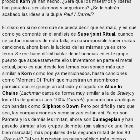
propios
Korn
ya han hecho. ¿Será que los maestros y líderes
han pasado a ser alumnos y seguidores? ¿Se le habrán
acabado las ideas a la dupla
Paul
/
Darrell
?
El disco en sí no creo que se pueda decir que es malo, y es que
como ya comenté en el análisis de
Superjoint Ritual
, cuando
se juntan músicos de esta talla, es casi imposible hacer malas
canciones, ahora bien, la lucidez de las mismas ya es otro
tema. Se me hace difícil hablar de influencias en este grupo,
puesto que supuestamente ellos inventaron en parte el metal
actual, pero es que desde los temas con sonido más que
similar a
Korn
como los ya mencionados, hasta canciones
como “Moment Of Truth” que muestran un asombroso
parecido con el grunge arrastrado y drogado de
Alice In
Chains
(
Lachman
canta de forma muy similar a la de
Staley
, y
los riffs de guitarra son 100%
Cantrell
), pasando por analogías
con bandas como
Slipknot
o
Down
. Pero por difícil y raro que
sea, las comparaciones y semejanzas están ahí. Ya no son
Pantera y los demás les imitan, ahora son
Damageplan
y han
pasado a imitar a los grupos de metal (sin salirse de una línea
bien marcada) más populares de la segunda mitad de los 90.
¿Por qué? Tal vez buscaban un nuevo público más joven o