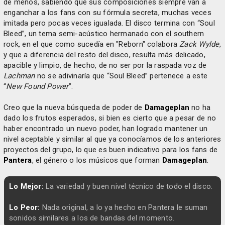
de menos, sabiendo que sus composiciones siempre van a
enganchar a los fans con su fórmula secreta, muchas veces
imitada pero pocas veces igualada. El disco termina con “Soul
Bleed”, un tema semi-acústico hermanado con el southern
rock, en el que como sucedía en "Reborn" colabora
Zack Wylde
,
y que a diferencia del resto del disco, resulta más delicado,
apacible y limpio, de hecho, de no ser por la raspada voz de
Lachman
no se adivinaría que “Soul Bleed” pertenece a este
“
New Found Power
”.
Creo que la nueva búsqueda de poder de
Damageplan
no ha
dado los frutos esperados, si bien es cierto que a pesar de no
haber encontrado un nuevo poder, han logrado mantener un
nivel aceptable y similar al que ya conocíamos de los anteriores
proyectos del grupo, lo que es buen indicativo para los fans de
Pantera
, el género o los músicos que forman
Damageplan
.
Lo Mejor:
La variedad y buen nivel técnico de todo el disco.
Lo Peor:
Nada original, a lo ya hecho en Pantera le suman
sonidos similares a los de bandas del momento.