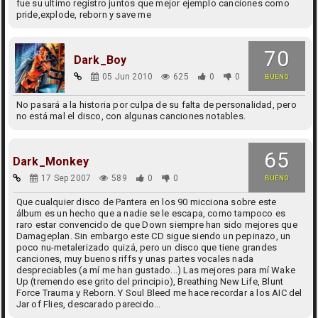
fue su ultimo registro juntos que mejor ejemplo canciones como
pride,explode, reborn y save me
70
Dark_Boy
05 Jun 2010
625
0
0
BUENO
No pasará a la historia por culpa de su falta de personalidad, pero
no está mal el disco, con algunas canciones notables.
65
Dark_Monkey
17 Sep 2007
589
0
0
BUENO
Que cualquier disco de Pantera en los 90 micciona sobre este
álbum es un hecho que a nadie se le escapa, como tampoco es
raro estar convencido de que Down siempre han sido mejores que
Damageplan. Sin embargo este CD sigue siendo un pepinazo, un
poco nu-metalerizado quizá, pero un disco que tiene grandes
canciones, muy buenos riffs y unas partes vocales nada
despreciables (a mí me han gustado...) Las mejores para mí Wake
Up (tremendo ese grito del principio), Breathing New Life, Blunt
Force Trauma y Reborn. Y Soul Bleed me hace recordar a los AIC del
Jar of Flies, descarado parecido...