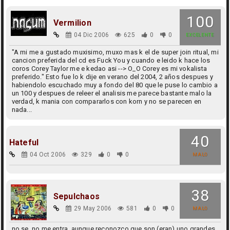
100
Vermilion
04 Dic 2006
625
0
0
EXCELENTE
"A mi me a gustado muxisimo, muxo mas k el de super join ritual, mi
cancion preferida del cd es Fuck You y cuando e leido k hace los
coros Corey Taylor me e kedao asi --> O_O Corey es mi vokalista
preferido." Esto fue lo k dije en verano del 2004, 2 años despues y
habiendolo escuchado muy a fondo del 80 que le puse lo cambio a
un 100 y despues de releer el analisis me parece bastante malo la
verdad, k mania con compararlos con korn y no se parecen en
nada...
40
Hateful
04 Oct 2006
329
0
0
MALO
38
Sepulchaos
29 May 2006
581
0
0
MALO
no se, no me entra, aunque reconozco que son (eran) uno grandes