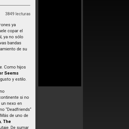
3849 lecturas
trones ya
uele copar el
, ya no sólo
evas bandas
nzamiento de su
de. Como hijos
er Seems
gusto y estilo.
 no
continente si no
y un nexo en
mo "Deadfriends"
 Más de uno de
n
,
The
nutaje. De sumar