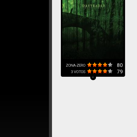
80
ZONA-ZERO
79
3
VOTOS
+