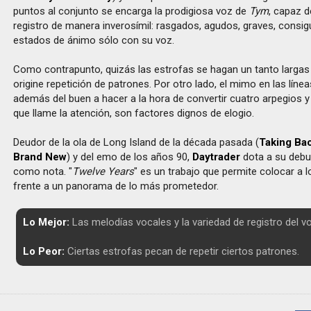
puntos al conjunto se encarga la prodigiosa voz de
Tym
, capaz d
registro de manera inverosímil: rasgados, agudos, graves, consi
estados de ánimo sólo con su voz.
Como contrapunto, quizás las estrofas se hagan un tanto largas
origine repetición de patrones. Por otro lado, el mimo en las líne
además del buen a hacer a la hora de convertir cuatro arpegios y
que llame la atención, son factores dignos de elogio.
Deudor de la ola de Long Island de la década pasada (
Taking Ba
Brand New
) y del emo de los años 90,
Daytrader
dota a su debu
como nota. "
Twelve Years
" es un trabajo que permite colocar a 
frente a un panorama de lo más prometedor.
Lo Mejor:
Las melodías vocales y la variedad de registro del vo
Lo Peor:
Ciertas estrofas pecan de repetir ciertos patrones.