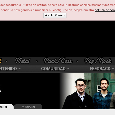
der asegurar la utilización óptima de este sitio utilizamos cookies propias y de terce
d continúa navegando sin modificar su configuración, acepta nuestra
política de coo
Aceptar Cookies
NTENIDO
COMUNIDAD
FEEDBACK
S (2)
MEDIA (2)