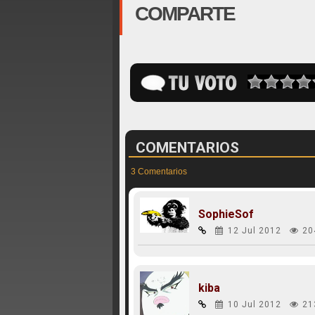
COMPARTE
COMENTARIOS
3 Comentarios
SophieSof
12 Jul 2012
20
kiba
10 Jul 2012
21