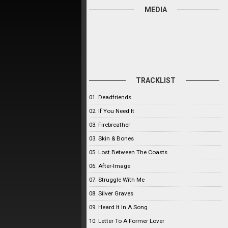
MEDIA
TRACKLIST
01. Deadfriends
02. If You Need It
03. Firebreather
03. Skin & Bones
05. Lost Between The Coasts
06. After-Image
07. Struggle With Me
08. Silver Graves
09. Heard It In A Song
10. Letter To A Former Lover