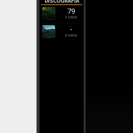
DISCOGRAFÍA
79
3 votos
-
0 votos