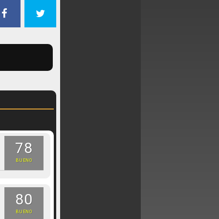
78
BUENO
80
BUENO