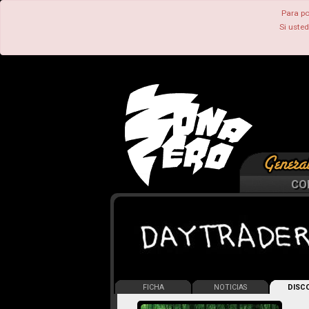
Para po
Si uste
CO
FICHA
NOTICIAS
DISCO