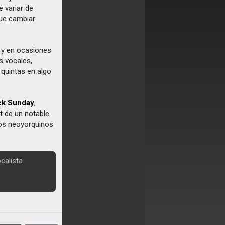
e variar de
gue cambiar
 y en ocasiones
as vocales,
 quintas en algo
ck Sunday
,
t de un notable
los neoyorquinos
calista.