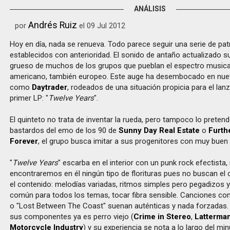
ANÁLISIS
Andrés Ruiz
por
el 09 Jul 2012
Hoy en día, nada se renueva. Todo parece seguir una serie de pa
establecidos con anterioridad. El sonido de antaño actualizado s
grueso de muchos de los grupos que pueblan el espectro musical
americano, también europeo. Este auge ha desembocado en nu
como
Daytrader
, rodeados de una situación propicia para el la
primer LP: "
Twelve Years
".
El quinteto no trata de inventar la rueda, pero tampoco lo preten
bastardos del emo de los 90 de
Sunny Day Real Estate
o
Furth
Forever
, el grupo busca imitar a sus progenitores con muy buen 
"
Twelve Years
" escarba en el interior con un punk rock efectista,
encontraremos en él ningún tipo de florituras pues no buscan el 
el contenido: melodías variadas, ritmos simples pero pegadizos 
común para todos los temas, tocar fibra sensible. Canciones co
o "Lost Between The Coast" suenan auténticas y nada forzadas.
sus componentes ya es perro viejo (
Crime in Stereo
,
Latterma
Motorcycle Industry
) y su experiencia se nota a lo largo del mi