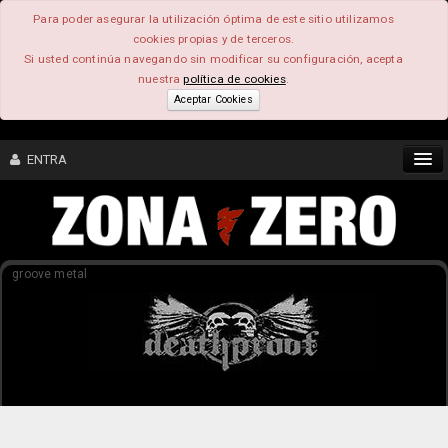
Para poder asegurar la utilización óptima de este sitio utilizamos
cookies propias y de terceros.
Si usted continúa navegando sin modificar su configuración, acepta
nuestra
política de cookies
.
Aceptar Cookies
ENTRA
CONTENIDO
groove metal
COMUNIDAD
FEEEDBACK
FOROS