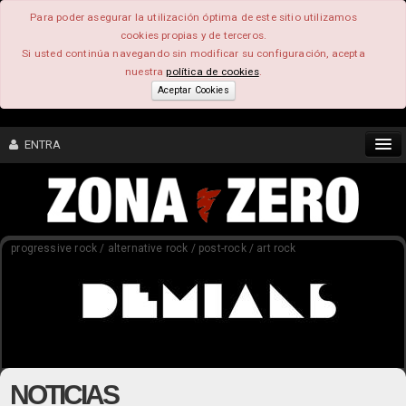
Para poder asegurar la utilización óptima de este sitio utilizamos
cookies propias y de terceros.
Si usted continúa navegando sin modificar su configuración, acepta
nuestra
política de cookies
.
Aceptar Cookies
ENTRA
CONTENIDO
progressive rock / alternative rock / post-rock / art rock
COMUNIDAD
FEEEDBACK
FOROS
NOTICIAS