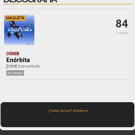
MAQUETA
84
7 votos
DENEB
Enórbita
[2004]
Autoeditado
nu metal
¿Faltan discos? Ayúdanos