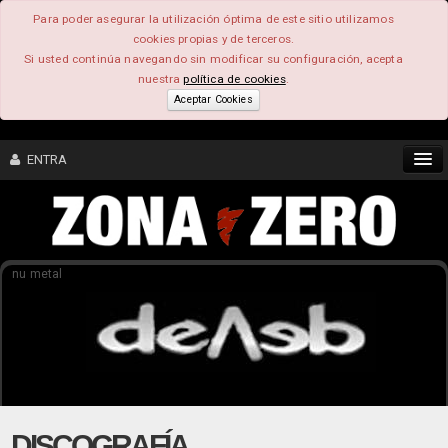
Para poder asegurar la utilización óptima de este sitio utilizamos
cookies propias y de terceros.
Si usted continúa navegando sin modificar su configuración, acepta
nuestra
política de cookies
.
Aceptar Cookies
ENTRA
CONTENIDO
nu metal
COMUNIDAD
FEEEDBACK
FOROS
DISCOGRAFÍA