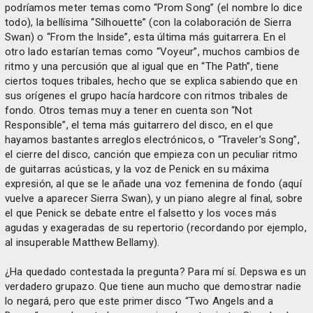
podríamos meter temas como “Prom Song” (el nombre lo dice
todo), la bellísima “Silhouette” (con la colaboración de Sierra
Swan) o “From the Inside”, esta última más guitarrera. En el
otro lado estarían temas como “Voyeur”, muchos cambios de
ritmo y una percusión que al igual que en “The Path”, tiene
ciertos toques tribales, hecho que se explica sabiendo que en
sus orígenes el grupo hacía hardcore con ritmos tribales de
fondo. Otros temas muy a tener en cuenta son “Not
Responsible”, el tema más guitarrero del disco, en el que
hayamos bastantes arreglos electrónicos, o “Traveler’s Song”,
el cierre del disco, canción que empieza con un peculiar ritmo
de guitarras acústicas, y la voz de Penick en su máxima
expresión, al que se le añade una voz femenina de fondo (aquí
vuelve a aparecer Sierra Swan), y un piano alegre al final, sobre
el que Penick se debate entre el falsetto y los voces más
agudas y exageradas de su repertorio (recordando por ejemplo,
al insuperable Matthew Bellamy).
¿Ha quedado contestada la pregunta? Para mí sí. Depswa es un
verdadero grupazo. Que tiene aun mucho que demostrar nadie
lo negará, pero que este primer disco “Two Angels and a