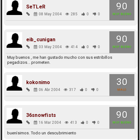
90
SeTLeR
08 May 2004
285
0
0
MUY BUENO
90
eib_cunigan
03 May 2004
414
0
0
MUY BUENO
Muy buenos , me han gustado mucho con sus estribillos
pegadizos... prometen.
30
kokonimo
06 Abr 2004
317
0
0
MALO
90
36snowfists
16 Mar 2004
413
0
0
MUY BUENO
buenísimos. Todo un descubrimiento