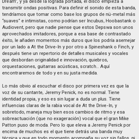
Dream”, y ya desde la lograda portada, el disco empieza a
transmitir ondas positivas. Para definir el sonido de esta banda,
tendríamos que tomar como base los grupos de nü-metal más
“suaves” e intimistas, como podrían ser Incubus, Hoobastank o
Audiovent, pero que nadie piense que estos Depswa son unos
aprovechados imitadores, porque a esa base de contrastado
éxito, le añaden momentos más duros que los podría asemejar
por un lado a At the Drive-In y por otro a Spineshank o Finch, y
después tiene un repertorio de detalles musicales y vocales
que desbordan originalidad e innovación, quiebros,
orquestaciones, guitarras acústicas, scratch… Aquí
encontraremos de todo y en su justa medida.
Lo más obvio al escuchar el disco por primera vez es que la
voz de su cantante, Jeremy Penick, no es normal. Tiene
identidad propia, y eso es sin lugar a duda un plus. Tiene
influencias claras de la rabia vocal de At the Drive-In, y
sobretodo, maneja muy bien esos cambios de ritmo y esa
sobreactuación (que no exageración) vocal que el gran Mike
Patton puso de moda. Pero lo que eleva a Jeremy Penick por
encima de muchos es el que tiene detrás una banda muy
técnica y que en todo momento acompaña su voz sin fallos, ni