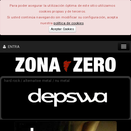
Para poder asegurar la utilización óptima de este sitio utilizamos
cookies propias y de terceros.
Si usted continúa navegando sin modificar su configuración, acepta
nuestra
política de cookies
.
Aceptar Cookies
ENTRA
CONTENIDO
hard rock / alternative metal / nu metal
COMUNIDAD
FEEEDBACK
FOROS