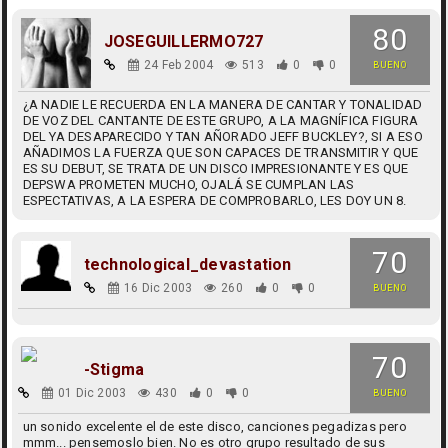
80
JOSEGUILLERMO727
24 Feb 2004
513
0
0
BUENO
¿A NADIE LE RECUERDA EN LA MANERA DE CANTAR Y TONALIDAD
DE VOZ DEL CANTANTE DE ESTE GRUPO, A LA MAGNÍFICA FIGURA
DEL YA DESAPARECIDO Y TAN AÑORADO JEFF BUCKLEY?, SI A ESO
AÑADIMOS LA FUERZA QUE SON CAPACES DE TRANSMITIR Y QUE
ES SU DEBUT, SE TRATA DE UN DISCO IMPRESIONANTE Y ES QUE
DEPSWA PROMETEN MUCHO, OJALÁ SE CUMPLAN LAS
ESPECTATIVAS, A LA ESPERA DE COMPROBARLO, LES DOY UN 8.
70
technological_devastation
16 Dic 2003
260
0
0
BUENO
70
-Stigma
01 Dic 2003
430
0
0
BUENO
un sonido excelente el de este disco, canciones pegadizas pero
mmm... pensemoslo bien. No es otro grupo resultado de sus