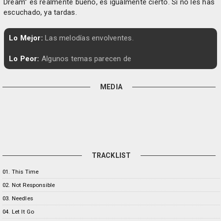
Dream” es realmente bueno, es igualmente cierto. Si no les has
escuchado, ya tardas.
Lo Mejor:
Las melodías envolventes.
Lo Peor:
Algunos temas parecen de
MEDIA
TRACKLIST
01. This Time
02. Not Responsible
03. Needles
04. Let It Go