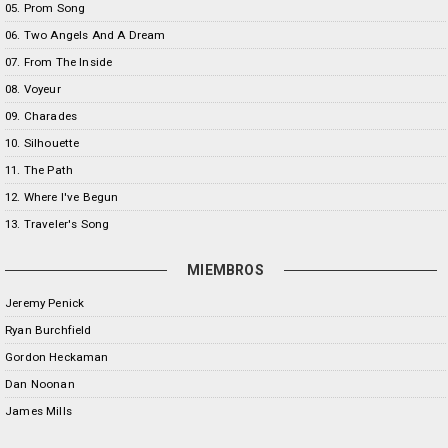
05. Prom Song
06. Two Angels And A Dream
07. From The Inside
08. Voyeur
09. Charades
10. Silhouette
11. The Path
12. Where I've Begun
13. Traveler's Song
MIEMBROS
Jeremy Penick
Ryan Burchfield
Gordon Heckaman
Dan Noonan
James Mills