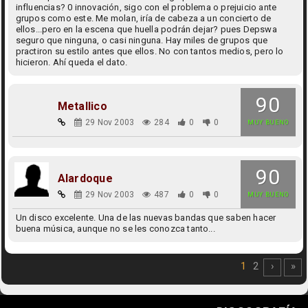
influencias? 0 innovación, sigo con el problema o prejuicio ante
grupos como este. Me molan, iría de cabeza a un concierto de
ellos...pero en la escena que huella podrán dejar? pues Depswa
seguro que ninguna, o casi ninguna. Hay miles de grupos que
practiron su estilo antes que ellos. No con tantos medios, pero lo
hicieron. Ahí queda el dato.
90
Metallico
29 Nov 2003
284
0
0
MUY BUENO
90
Alardoque
29 Nov 2003
487
0
0
MUY BUENO
Un disco excelente. Una de las nuevas bandas que saben hacer
buena música, aunque no se les conozca tanto...
1
2
›
»