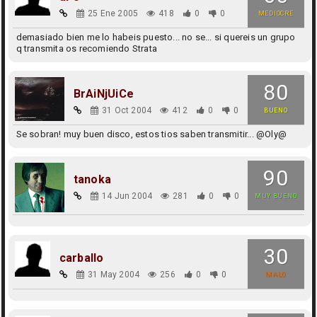
25 Ene 2005
418
0
0
MEDIOCRE
demasiado bien me lo habeis puesto... no se... si quereis un grupo
q transmita os recomiendo Strata
80
BrAiNjUiCe
31 Oct 2004
412
0
0
BUENO
Se sobran! muy buen disco, estos tios saben transmitir... @Oly@
90
tanoka
14 Jun 2004
281
0
0
MUY BUENO
30
carballo
31 May 2004
256
0
0
MALO