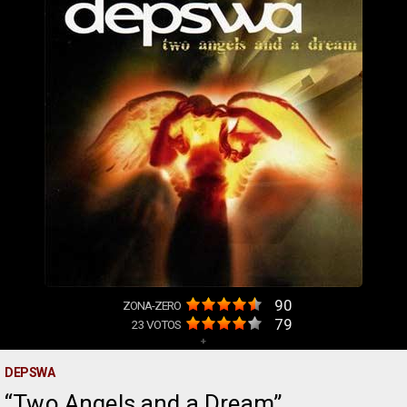
90
ZONA-ZERO
79
23
VOTOS
+
DEPSWA
Two Angels and a Dream