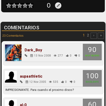
COMENTARIOS
1
2
›
»
23 Comentarios
90
Dark_Boy
13 Nov 2008
277
0
0
MUY BUENO
100
aupaathletic
12 Nov 2005
535
0
0
EXCELENTE
IMPRESIONANTE. Para cuando el proximo disco?
60
al-0