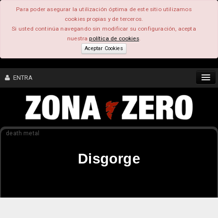
Para poder asegurar la utilización óptima de este sitio utilizamos
cookies propias y de terceros.
Si usted continúa navegando sin modificar su configuración, acepta
nuestra
política de cookies
.
Aceptar Cookies
ENTRA
CONTENIDO
death metal
COMUNIDAD
Disgorge
FEEEDBACK
FOROS