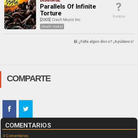
DISGORGE
?
Parallels Of Infinite
Torture
0 votos
[2005]
Crash Music Inc.
death metal
¿Falta algún disco? ¡Ayúdanos!
COMPARTE
COMENTARIOS
0 Comentarios