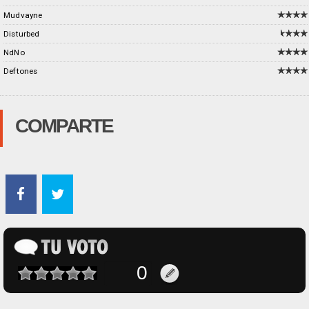
Mudvayne
Disturbed
NdNo
Deftones
COMPARTE