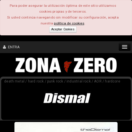
Para poder asegurar la utilización óptima de este sitio utilizamos
cookies propias y de terceros.
Si usted continúa navegando sin modificar su configuración, acepta
nuestra
política de cookies
.
Aceptar Cookies
ENTRA
CONTENIDO
death metal / hard rock / punk rock / industrial rock / AOR / hardcore
COMUNIDAD
FEEEDBACK
FOROS