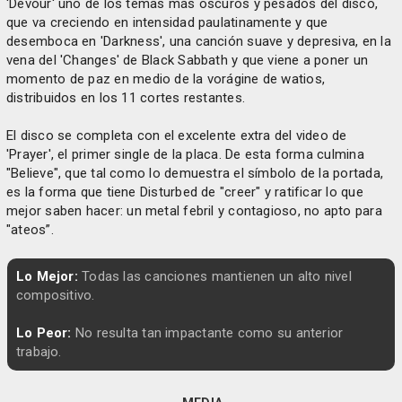
'Devour' uno de los temas más oscuros y pesados del disco,
que va creciendo en intensidad paulatinamente y que
desemboca en 'Darkness', una canción suave y depresiva, en la
vena del 'Changes' de Black Sabbath y que viene a poner un
momento de paz en medio de la vorágine de watios,
distribuidos en los 11 cortes restantes.
El disco se completa con el excelente extra del video de
'Prayer', el primer single de la placa. De esta forma culmina
"Believe", que tal como lo demuestra el símbolo de la portada,
es la forma que tiene Disturbed de "creer" y ratificar lo que
mejor saben hacer: un metal febril y contagioso, no apto para
"ateos”.
Lo Mejor:
Todas las canciones mantienen un alto nivel
compositivo.
Lo Peor:
No resulta tan impactante como su anterior
trabajo.