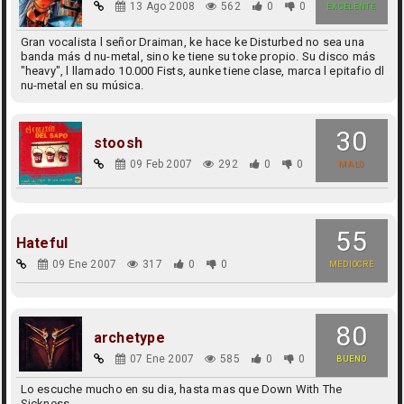
13 Ago 2008
562
0
0
EXCELENTE
Gran vocalista l señor Draiman, ke hace ke Disturbed no sea una
banda más d nu-metal, sino ke tiene su toke propio. Su disco más
"heavy", l llamado 10.000 Fists, aunke tiene clase, marca l epitafio dl
nu-metal en su música.
30
stoosh
09 Feb 2007
292
0
0
MALO
55
Hateful
09 Ene 2007
317
0
0
MEDIOCRE
80
archetype
07 Ene 2007
585
0
0
BUENO
Lo escuche mucho en su dia, hasta mas que Down With The
Sickness