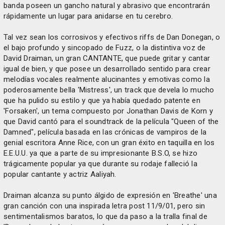
banda poseen un gancho natural y abrasivo que encontrarán
rápidamente un lugar para anidarse en tu cerebro.
Tal vez sean los corrosivos y efectivos riffs de Dan Donegan, o
el bajo profundo y sincopado de Fuzz, o la distintiva voz de
David Draiman, un gran CANTANTE, que puede gritar y cantar
igual de bien, y que posee un desarrollado sentido para crear
melodías vocales realmente alucinantes y emotivas como la
poderosamente bella 'Mistress', un track que devela lo mucho
que ha pulido su estilo y que ya había quedado patente en
'Forsaken', un tema compuesto por Jonathan Davis de Korn y
que David cantó para el soundtrack de la película "Queen of the
Damned", película basada en las crónicas de vampiros de la
genial escritora Anne Rice, con un gran éxito en taquilla en los
E.E.U.U. ya que a parte de su impresionante B.S.O, se hizo
trágicamente popular ya que durante su rodaje falleció la
popular cantante y actriz Aaliyah.
Draiman alcanza su punto álgido de expresión en 'Breathe' una
gran canción con una inspirada letra post 11/9/01, pero sin
sentimentalismos baratos, lo que da paso a la tralla final de