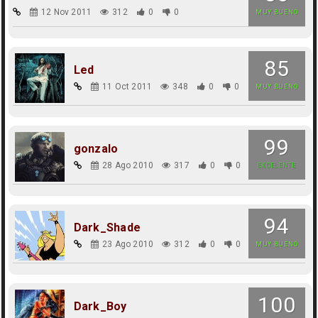
12 Nov 2011
312
0
0
MUY BUENO
85
Led
11 Oct 2011
348
0
0
MUY BUENO
99
gonzalo
28 Ago 2010
317
0
0
EXCELENTE
94
Dark_Shade
23 Ago 2010
312
0
0
MUY BUENO
100
Dark_Boy