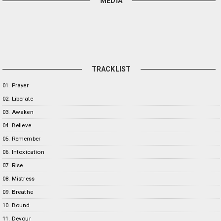
MEDIA
TRACKLIST
01. Prayer
02. Liberate
03. Awaken
04. Believe
05. Remember
06. Intoxication
07. Rise
08. Mistress
09. Breathe
10. Bound
11. Devour