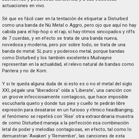
actuaciones en vivo.
Sé que es fácil caer en la tentación de etiquetar a Disturbed
como una banda de Nü Metal o Aggro, pero ojo que aquí no hay
cabida para el hip-hop o el rap; sí hay ritmos sincopados y riffs
de 7 cuerdas, y en efecto se trata de una banda nueva,
novedosa y moderna, pero por sobre todo, se trata de una
banda de metal. Sí, puro y poderoso metal, porque bandas
como Disturbed y los también excelentes Mudvayne
representan en la actualidad, el relevo natural de bandas como
Pantera y no de Korn.
Y si te queda alguna duda de si esto es o no el metal del siglo
XXI, pégale una "liberadora" oída a 'Liberate', una canción con
un groove infecciosamente contagioso, que hace imposible
escucharla quieto y donde tus pies y cuello te pedirán libre
expresión para desatarse en un furioso y rítmico headbanging;
el fenómeno se repetirá con 'Rise' otra extraordinaria muestra
de como Disturbed maneja a la perfección esa combinación
letal de poder y melodías contagiosas, en efecto, tal como lo
demuestran 'Awaken' y 'Remember', las canciones de esta