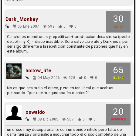
30
Dark_Monkey
05 Ene 2007
599
0
0
MALO
Canciones monótonas y repetitivas + producción desastrosa (peste
de Johnny K) = disco inaudible. Solo salvo Liberate y Darkness, por
ser algo diferente a la repetición constante de patrones que hay en
este álbum.
65
hollow_life
04 May 2006
528
0
0
BUENO
No es que sea malo el disco, pero es tan lineal que acabas
pensando: "por qué me gustaba ésto antes?".
20
oswaldo
08 Dic 2005
557
0
0
HORRIBLE
un disco muy decepcionante con un sonido nitido pero falto de
garra fuerza y originalida escuchar todo el disco completo de una