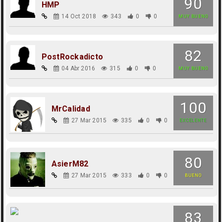
90
HMP
14 Oct 2018
343
0
0
MUY BUENO
82
PostRockadicto
04 Abr 2016
315
0
0
MUY BUENO
100
MrCalidad
27 Mar 2015
335
0
0
EXCELENTE
80
AsierM82
27 Mar 2015
333
0
0
BUENO
83