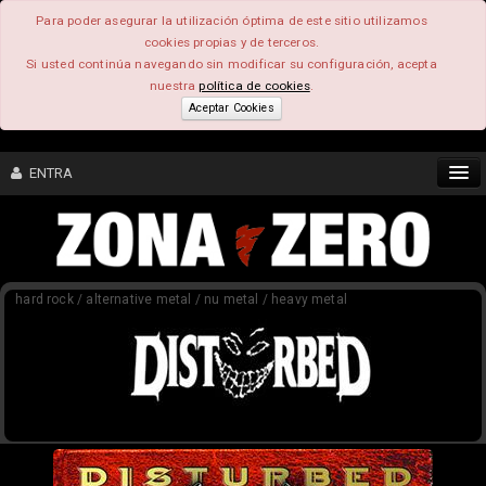
Para poder asegurar la utilización óptima de este sitio utilizamos
cookies propias y de terceros.
Si usted continúa navegando sin modificar su configuración, acepta
nuestra
política de cookies
.
Aceptar Cookies
ENTRA
CONTENIDO
hard rock / alternative metal / nu metal / heavy metal
COMUNIDAD
FEEEDBACK
FOROS