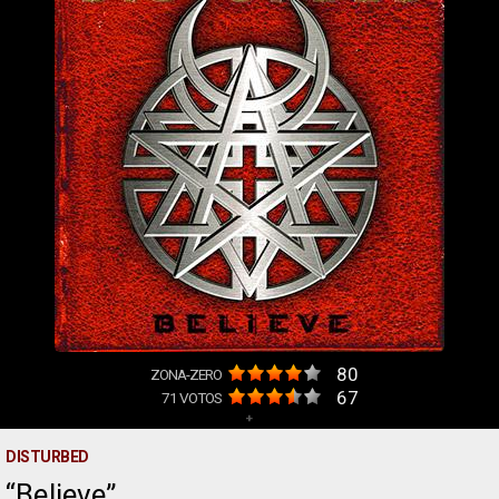
80
ZONA-ZERO
67
71
VOTOS
+
DISTURBED
Believe