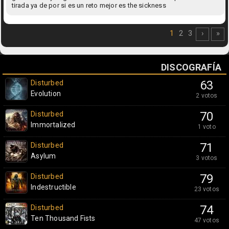
tirada ya de por si es un reto mejor es the sickness
1
2
3
›
»
DISCOGRAFÍA
Disturbed
63
Evolution
2 votos
Disturbed
70
Immortalized
1 voto
Disturbed
71
Asylum
3 votos
Disturbed
79
Indestructible
23 votos
Disturbed
74
Ten Thousand Fists
47 votos