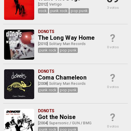
[2012]
Vertigo
3 votos
rock
punk rock
pop punk
DONOTS
?
The Long Way Home
[2010]
Solitary Man Records
0 votos
punk rock
pop punk
DONOTS
?
Coma Chameleon
[2008]
Solitary Man Records
0 votos
punk rock
pop punk
DONOTS
?
Got the Noise
[2004]
Supersonic
/
GUN
/
BMG
0 votos
punk rock
pop punk