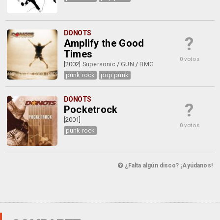
DONOTS
?
Amplify the Good
Times
0 votos
[2002]
Supersonic
/
GUN
/
BMG
punk rock
pop punk
DONOTS
?
Pocketrock
[2001]
0 votos
punk rock
¿Falta algún disco? ¡Ayúdanos!