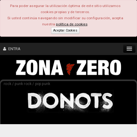
Para poder asegurar la utilización óptima de este sitio utilizamos
cookies propias y de terceros.
Si usted continúa navegando sin modificar su configuración, acepta
nuestra
política de cookies
.
Aceptar Cookies
ENTRA
CONTENIDO
rock / punk rock / pop punk
COMUNIDAD
FEEEDBACK
FOROS