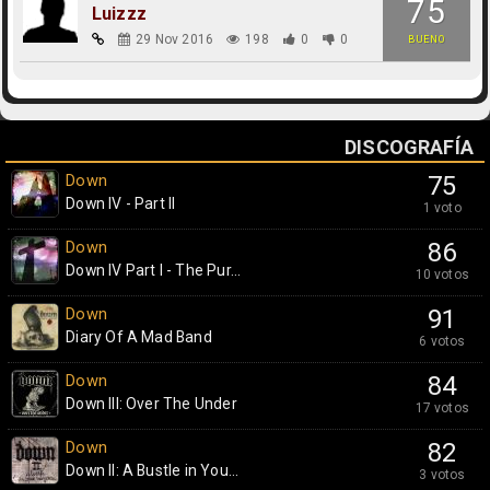
75
Luizzz
29 Nov 2016
198
0
0
BUENO
DISCOGRAFÍA
Down
75
Down IV - Part II
1 voto
Down
86
Down IV Part I - The Pur...
10 votos
Down
91
Diary Of A Mad Band
6 votos
Down
84
Down III: Over The Under
17 votos
Down
82
Down II: A Bustle in You...
3 votos