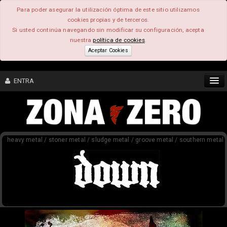
Para poder asegurar la utilización óptima de este sitio utilizamos
cookies propias y de terceros.
Si usted continúa navegando sin modificar su configuración, acepta
nuestra
política de cookies
.
Aceptar Cookies
ENTRA
CONTENIDO
heavy metal / stoner metal / sludge metal / groove metal / southern metal
COMUNIDAD
FEEEDBACK
FOROS