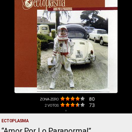
80
ZONA-ZERO
73
2
VOTOS
+
ECTOPLASMA
Amor Por Lo Paranormal