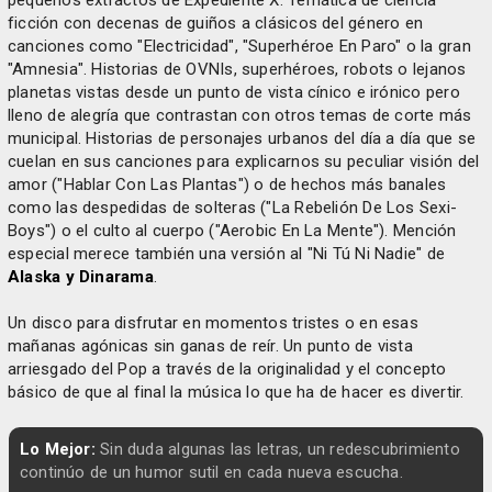
pequeños extractos de Expediente X. Temática de ciencia
ficción con decenas de guiños a clásicos del género en
canciones como "Electricidad", "Superhéroe En Paro" o la gran
"Amnesia". Historias de OVNIs, superhéroes, robots o lejanos
planetas vistas desde un punto de vista cínico e irónico pero
lleno de alegría que contrastan con otros temas de corte más
municipal. Historias de personajes urbanos del día a día que se
cuelan en sus canciones para explicarnos su peculiar visión del
amor ("Hablar Con Las Plantas") o de hechos más banales
como las despedidas de solteras ("La Rebelión De Los Sexi-
Boys") o el culto al cuerpo ("Aerobic En La Mente"). Mención
especial merece también una versión al "Ni Tú Ni Nadie" de
Alaska y Dinarama
.
Un disco para disfrutar en momentos tristes o en esas
mañanas agónicas sin ganas de reír. Un punto de vista
arriesgado del Pop a través de la originalidad y el concepto
básico de que al final la música lo que ha de hacer es divertir.
Lo Mejor:
Sin duda algunas las letras, un redescubrimiento
continúo de un humor sutil en cada nueva escucha.