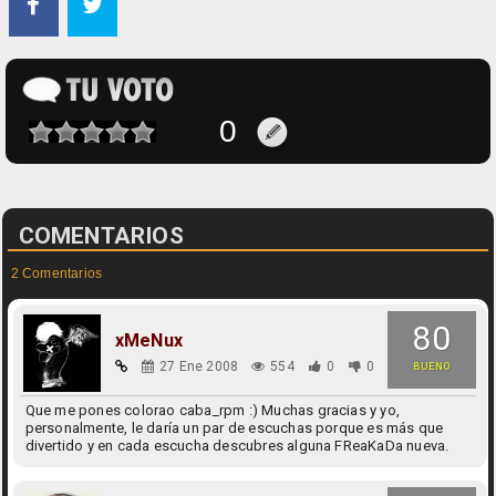
COMENTARIOS
2 Comentarios
80
xMeNux
27 Ene 2008
554
0
0
BUENO
Que me pones colorao caba_rpm :) Muchas gracias y yo,
personalmente, le daría un par de escuchas porque es más que
divertido y en cada escucha descubres alguna FReaKaDa nueva.