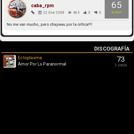
65
caba_rpm
22 Ene 2008
463
0
0
BUENO
No me van mucho, pero chapeau por la crítica!!!!
DISCOGRAFÍA
Ectoplasma
73
Amor Por Lo Paranormal
2 votos