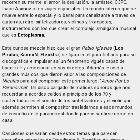
recorren su mente: el amor, la desilusión, la amistad, C3PO,
Isaac Asimov o los viajes espaciales. Un mundo interno que se
mueve entre lo espacial y lo banal para canalizarse a través de
guitarras, retro-sintetizadores, violines y trompetas,
instrumentos con los que crear el complejo amalgama musical
que es
Ectoplasma
.
Esta curiosa mezcla hizo que el gran
Pablo Iglesias
(
Los
Piratas
,
KannoN
,
Elecktra
) se fijara en él para ficharlo para su
discográfica e impulsar así un fenómeno vigués capaz de
hacer reír y emocionar en sus directos. Además le unió a
grandes músicos que dieron valor a las composiciones de
Nicolás
para así componer este primer largo: "
Amor Por Lo
Paranormal
". Un disco cargado de matices sonoros que nos
recuerdan a acordes caídos a principios de los 70 y
sustentados en el sonido de los sintetizadores y el violín que
además permiten al compositor trasladarnos a esos mundos
de ensueño de lo paranormal donde parece sentirse como en
casa.
Canciones que varían desde estos temas que parecen