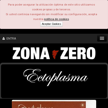
Para poder asegurar la utilización óptima de este sitio utilizamos
cookies propias y de terceros.
Si usted continúa navegando sin modificar su configuración, acepta
nuestra
política de cookies
.
Aceptar Cookies
ENTRA
CONTENIDO
COMUNIDAD
FEEEDBACK
FOROS