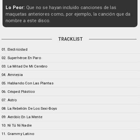
Lo Peor:
Que no se hayan incluido canciones de las
maquetas anteriores como, por ejemplo, la canción que da
nombre a este disco.
TRACKLIST
01. Electricidad
02. Superhéroe En Paro
03. La Mitad De Mi Cerebro
04. Amnesia
05. Hablando Con Las Plantas
06. Césped Plástico
07. Astro
08. La Rebelión De Los Sexi-Boys
09. Aeróbic En La Mente
10. Ni Tú Ni Nadie
11. Grammy Latino