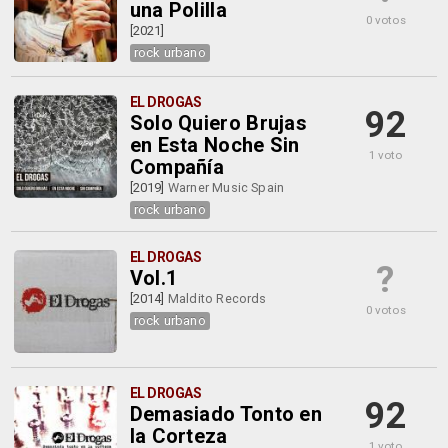
una Polilla
0 votos
[2021]
rock urbano
EL DROGAS
92
Solo Quiero Brujas
en Esta Noche Sin
1 voto
Compañía
[2019]
Warner Music Spain
rock urbano
EL DROGAS
?
Vol.1
[2014]
Maldito Records
0 votos
rock urbano
EL DROGAS
92
Demasiado Tonto en
la Corteza
1 voto