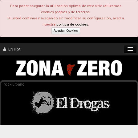
Para poder asegurar la utilización óptima de este sitio utilizamos
cookies propias y de terceros.
Si usted continúa navegando sin modificar su configuración, acepta
nuestra
política de cookies
.
Aceptar Cookies
ENTRA
CONTENIDO
rock urbano
COMUNIDAD
FEEEDBACK
FOROS