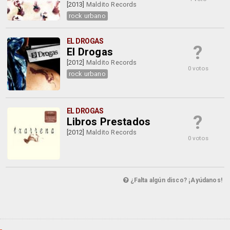
[2013]
Maldito Records
rock urbano
EL DROGAS
?
El Drogas
[2012]
Maldito Records
0 votos
rock urbano
EL DROGAS
?
Libros Prestados
[2012]
Maldito Records
0 votos
¿Falta algún disco? ¡Ayúdanos!