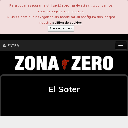
Para poder asegurar la utilización óptima de este sitio utilizamos
cookies propias y de terceros.
Si usted continúa navegando sin modificar su configuración, acepta
nuestra
política de cookies
.
Aceptar Cookies
ENTRA
CONTENIDO
COMUNIDAD
El Soter
FEEEDBACK
FOROS