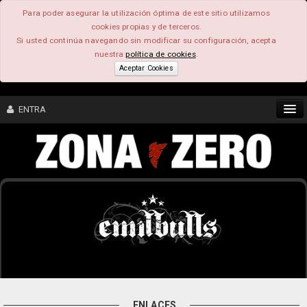
Para poder asegurar la utilización óptima de este sitio utilizamos
cookies propias y de terceros.
Si usted continúa navegando sin modificar su configuración, acepta
nuestra
política de cookies
.
Aceptar Cookies
ENTRA
CONTENIDO
COMUNIDAD
FEEEDBACK
FOROS
ENLACES