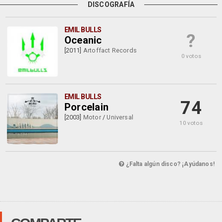
DISCOGRAFÍA
EMIL BULLS
?
Oceanic
[2011]
Artoffact Records
0 votos
EMIL BULLS
74
Porcelain
[2003]
Motor
/
Universal
10 votos
¿Falta algún disco? ¡Ayúdanos!