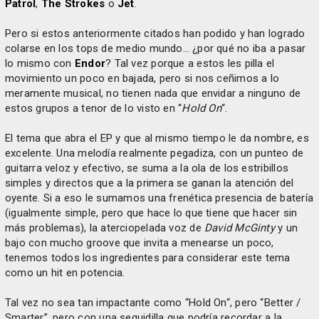
Patrol
,
The Strokes
o
Jet
.
Pero si estos anteriormente citados han podido y han logrado
colarse en los tops de medio mundo… ¿por qué no iba a pasar
lo mismo con
Endor
? Tal vez porque a estos les pilla el
movimiento un poco en bajada, pero si nos ceñimos a lo
meramente musical, no tienen nada que envidar a ninguno de
estos grupos a tenor de lo visto en “
Hold On
“.
El tema que abra el EP y que al mismo tiempo le da nombre, es
excelente. Una melodía realmente pegadiza, con un punteo de
guitarra veloz y efectivo, se suma a la ola de los estribillos
simples y directos que a la primera se ganan la atención del
oyente. Si a eso le sumamos una frenética presencia de batería
(igualmente simple, pero que hace lo que tiene que hacer sin
más problemas), la aterciopelada voz de
David McGinty
y un
bajo con mucho groove que invita a menearse un poco,
tenemos todos los ingredientes para considerar este tema
como un hit en potencia.
Tal vez no sea tan impactante como “Hold On“, pero “Better /
Smarter”, pero con una seguidilla que podría recordar a la