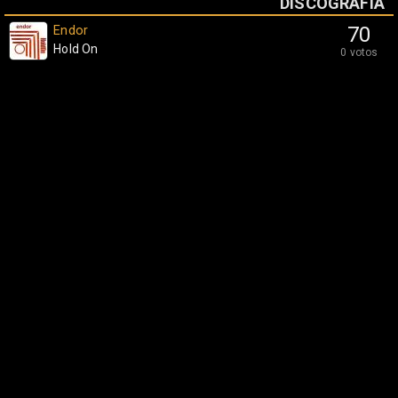
DISCOGRAFÍA
Endor
70
Hold On
0 votos