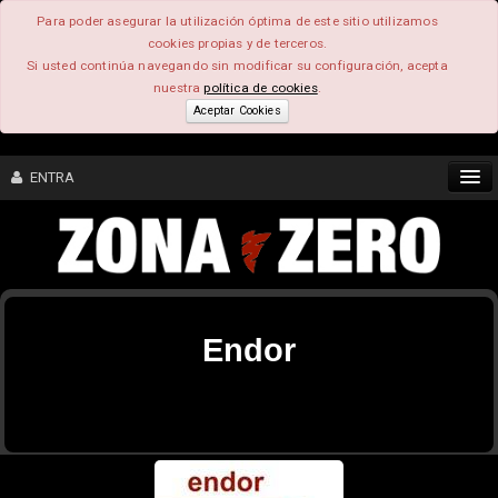
Para poder asegurar la utilización óptima de este sitio utilizamos
cookies propias y de terceros.
Si usted continúa navegando sin modificar su configuración, acepta
nuestra
política de cookies
.
Aceptar Cookies
ENTRA
CONTENIDO
COMUNIDAD
Endor
FEEEDBACK
FOROS