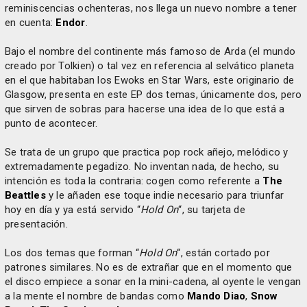
reminiscencias ochenteras, nos llega un nuevo nombre a tener
en cuenta:
Endor
.
Bajo el nombre del continente más famoso de Arda (el mundo
creado por Tolkien) o tal vez en referencia al selvático planeta
en el que habitaban los Ewoks en Star Wars, este originario de
Glasgow, presenta en este EP dos temas, únicamente dos, pero
que sirven de sobras para hacerse una idea de lo que está a
punto de acontecer.
Se trata de un grupo que practica pop rock añejo, melódico y
extremadamente pegadizo. No inventan nada, de hecho, su
intención es toda la contraria: cogen como referente a
The
Beattles
y le añaden ese toque indie necesario para triunfar
hoy en día y ya está servido “
Hold On
“, su tarjeta de
presentación.
Los dos temas que forman “
Hold On
“, están cortado por
patrones similares. No es de extrañar que en el momento que
el disco empiece a sonar en la mini-cadena, al oyente le vengan
a la mente el nombre de bandas como
Mando Diao
,
Snow