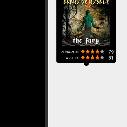
79
ZONA-ZERO
81
4
VOTOS
+