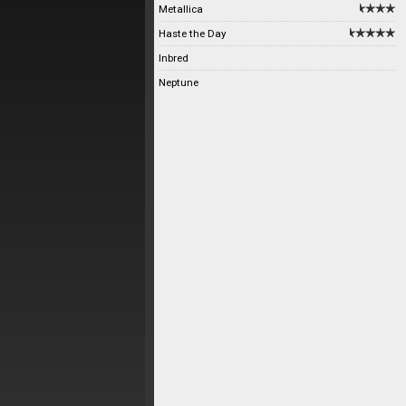
Metallica
Haste the Day
Inbred
Neptune