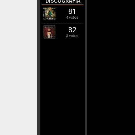
DISCOGRAFÍA
81
4 votos
82
3 votos