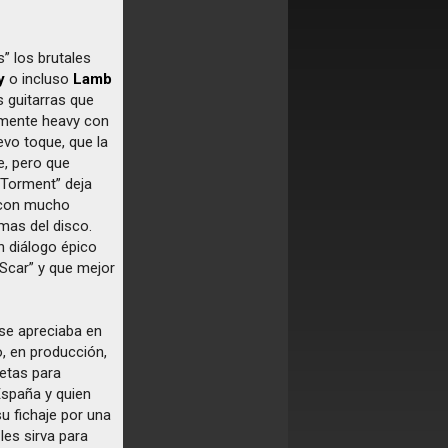
” los brutales
y
o incluso
Lamb
s guitarras que
lmente heavy con
evo toque, que la
e, pero que
l Torment” deja
s con mucho
mas del disco.
n diálogo épico
 “Scar” y que mejor
 se apreciaba en
, en producción,
etas para
España y quien
u fichaje por una
es sirva para