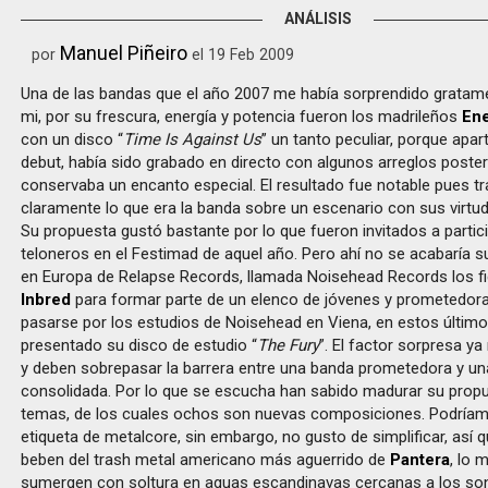
ANÁLISIS
Manuel Piñeiro
por
el 19 Feb 2009
Una de las bandas que el año 2007 me había sorprendido gratame
mi, por su frescura, energía y potencia fueron los madrileños
En
con un disco “
Time Is Against Us
” un tanto peculiar, porque apar
debut, había sido grabado en directo con algunos arreglos posteri
conservaba un encanto especial. El resultado fue notable pues tr
claramente lo que era la banda sobre un escenario con sus virtu
Su propuesta gustó bastante por lo que fueron invitados a parti
teloneros en el Festimad de aquel año. Pero ahí no se acabaría su h
en Europa de Relapse Records, llamada Noisehead Records los fi
Inbred
para formar parte de un elenco de jóvenes y prometedor
pasarse por los estudios de Noisehead en Viena, en estos últi
presentado su disco de estudio “
The Fury
”. El factor sorpresa ya
y deben sobrepasar la barrera entre una banda prometedora y u
consolidada. Por lo que se escucha han sabido madurar su prop
temas, de los cuales ochos son nuevas composiciones. Podríamo
etiqueta de metalcore, sin embargo, no gusto de simplificar, así q
beben del trash metal americano más aguerrido de
Pantera
, lo 
sumergen con soltura en aguas escandinavas cercanas a los so