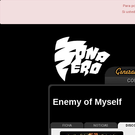
Para po
Si uste
CO
Enemy of Myself
FICHA
NOTICIAS
DISCO