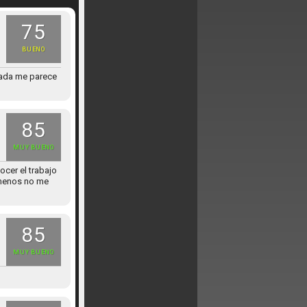
75
BUENO
rtada me parece
85
MUY BUENO
ocer el trabajo
almenos no me
85
MUY BUENO