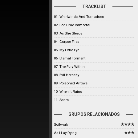
TRACKLIST
01. Whirlwinds And Tornadoes
02. For Time Immortal
03. As She Sleeps
04. Corpse Flies
05. My Little Eye
06. Eternal Torment
07. The Fury Within
08. Evil Heredity
09. Poisoned Arrows
10. When It Rains
11. Scars
GRUPOS RELACIONADOS
Soilwork
As I Lay Dying