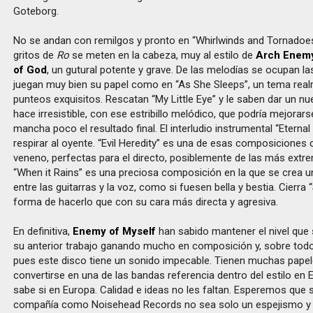
Goteborg.
No se andan con remilgos y pronto en “Whirlwinds and Tornadoes
gritos de
Ro
se meten en la cabeza, muy al estilo de
Arch Enem
of God
, un gutural potente y grave. De las melodías se ocupan la
juegan muy bien su papel como en “As She Sleeps”, un tema rea
punteos exquisitos. Rescatan “My Little Eye” y le saben dar un nu
hace irresistible, con ese estribillo melódico, que podría mejorars
mancha poco el resultado final. El interludio instrumental “Eterna
respirar al oyente. “Evil Heredity” es una de esas composicione
veneno, perfectas para el directo, posiblemente de las más extre
“When it Rains” es una preciosa composición en la que se crea u
entre las guitarras y la voz, como si fuesen bella y bestia. Cierra
forma de hacerlo que con su cara más directa y agresiva.
En definitiva,
Enemy of Myself
han sabido mantener el nivel que
su anterior trabajo ganando mucho en composición y, sobre todo
pues este disco tiene un sonido impecable. Tienen muchas papel
convertirse en una de las bandas referencia dentro del estilo en 
sabe si en Europa. Calidad e ideas no les faltan. Esperemos que s
compañía como Noisehead Records no sea solo un espejismo y l