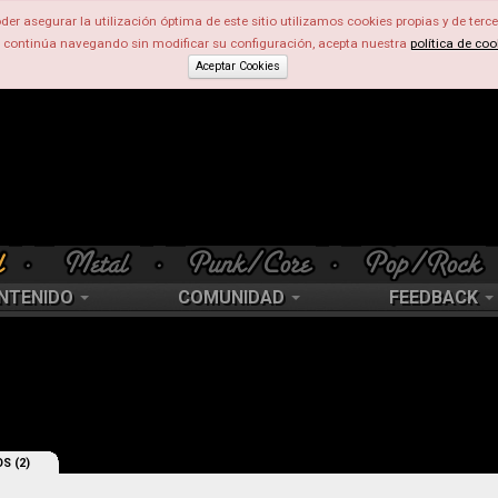
der asegurar la utilización óptima de este sitio utilizamos cookies propias y de terce
d continúa navegando sin modificar su configuración, acepta nuestra
política de coo
Aceptar Cookies
NTENIDO
COMUNIDAD
FEEDBACK
S (2)