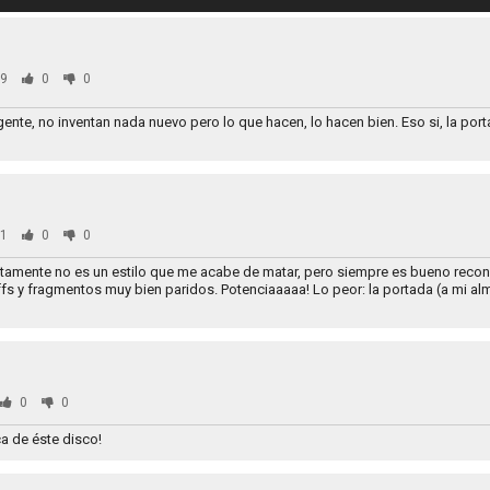
9
0
0
gente, no inventan nada nuevo pero lo que hacen, lo hacen bien. Eso si, la po
1
0
0
iertamente no es un estilo que me acabe de matar, pero siempre es bueno recon
iffs y fragmentos muy bien paridos. Potenciaaaaa! Lo peor: la portada (a mi 
0
0
ca de éste disco!