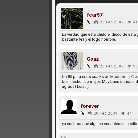
fear57
23 Feb 2009
41
La verdad que está chulo el disco de esta 
bastante fea y el logo horrible.
Goaz
23 Feb 2009
56
Un 85 para esos cracks de Madriiiiid!!!! C
bien hecho!! Lo mejor: Muy buen sonido, r
agrada) Luis ; )
forever
20 Feb 2009
441
ya era hora que alguien escribiera una críti