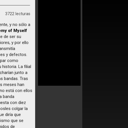
3722 lecturas
nte, y no sólo a
emy of Myself
te de ser su
ores, y por ello
ansmitía
des y defectos.
cipar como
istoria. La filial
charían junto a
as bandas. Tras
mos meses han
 no está con ellos
na banda
uesta con diez
sles colgar la
ue diría que
mismo que se
nidos de