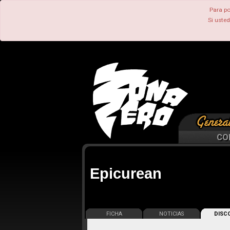
Para po
Si uste
CO
Epicurean
FICHA
NOTICIAS
DISCO