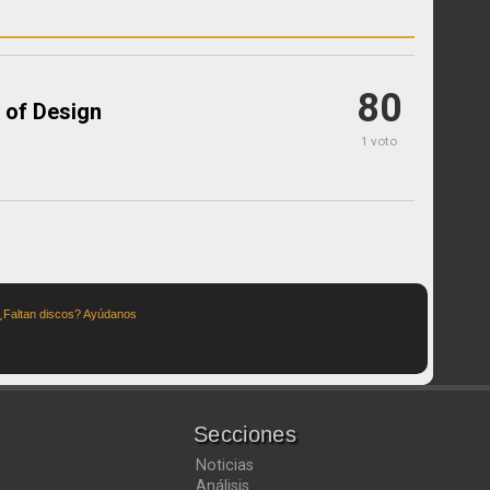
80
of Design
1 voto
¿Faltan discos? Ayúdanos
Secciones
Noticias
Análisis