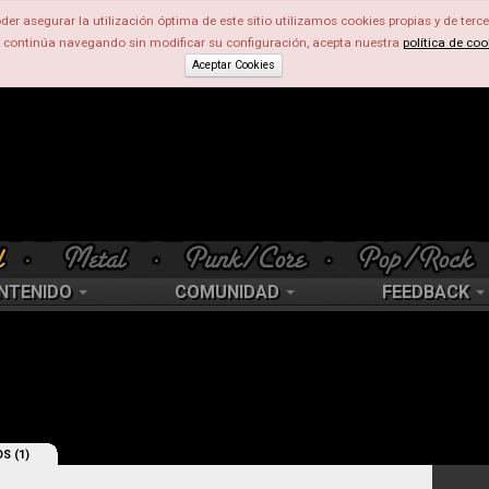
der asegurar la utilización óptima de este sitio utilizamos cookies propias y de terce
d continúa navegando sin modificar su configuración, acepta nuestra
política de coo
Aceptar Cookies
NTENIDO
COMUNIDAD
FEEDBACK
S (1)