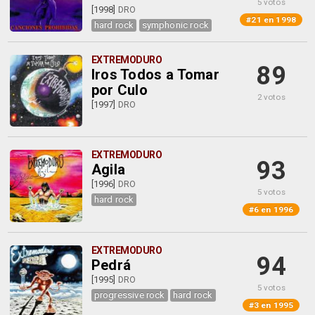
5 votos
[1998]
DRO
#21 en 1998
hard rock
symphonic rock
EXTREMODURO
89
Iros Todos a Tomar
por Culo
2 votos
[1997]
DRO
EXTREMODURO
93
Agila
[1996]
DRO
5 votos
hard rock
#6 en 1996
EXTREMODURO
94
Pedrá
[1995]
DRO
5 votos
progressive rock
hard rock
#3 en 1995