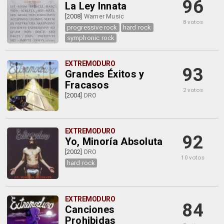
96
La Ley Innata
[2008]
Warner Music
8 votos
progressive rock
hard rock
symphonic rock
EXTREMODURO
93
Grandes Éxitos y
Fracasos
2 votos
[2004]
DRO
EXTREMODURO
92
Yo, Minoría Absoluta
[2002]
DRO
10 votos
hard rock
EXTREMODURO
84
Canciones
Prohibidas