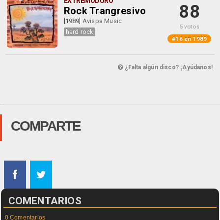
EXTREMODURO
88
Rock Trangresivo
[1989]
Avispa Music
5 votos
hard rock
#16 en 1989
¿Falta algún disco? ¡Ayúdanos!
COMPARTE
COMENTARIOS
0 Comentarios