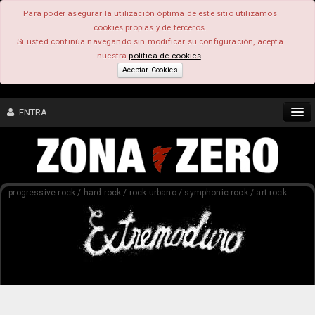
Para poder asegurar la utilización óptima de este sitio utilizamos
cookies propias y de terceros.
Si usted continúa navegando sin modificar su configuración, acepta
nuestra
política de cookies
.
Aceptar Cookies
ENTRA
CONTENIDO
progressive rock / hard rock / rock urbano / symphonic rock / art rock
COMUNIDAD
FEEEDBACK
FOROS