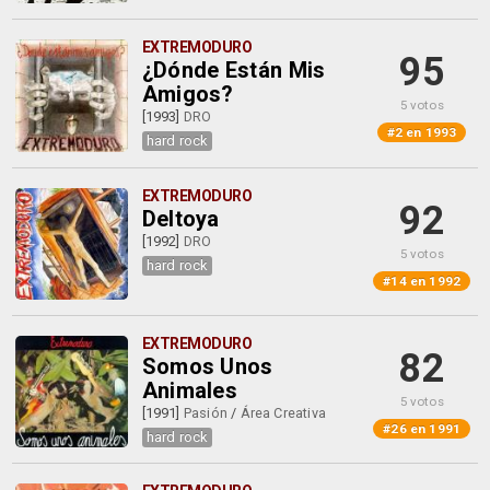
EXTREMODURO
95
¿Dónde Están Mis
Amigos?
5 votos
[1993]
DRO
#2 en 1993
hard rock
EXTREMODURO
92
Deltoya
[1992]
DRO
5 votos
hard rock
#14 en 1992
EXTREMODURO
82
Somos Unos
Animales
5 votos
[1991]
Pasión
/
Área Creativa
#26 en 1991
hard rock