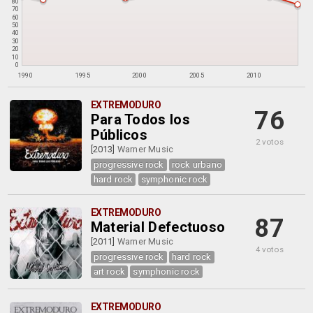
80
70
60
50
40
30
20
10
0
1990
1995
2000
2005
2010
EXTREMODURO
76
Para Todos los
Públicos
2 votos
[2013]
Warner Music
progressive rock
rock urbano
hard rock
symphonic rock
EXTREMODURO
87
Material Defectuoso
[2011]
Warner Music
4 votos
progressive rock
hard rock
art rock
symphonic rock
EXTREMODURO