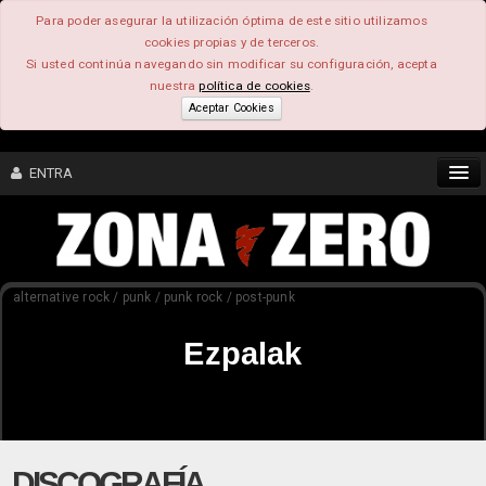
Para poder asegurar la utilización óptima de este sitio utilizamos
cookies propias y de terceros.
Si usted continúa navegando sin modificar su configuración, acepta
nuestra
política de cookies
.
Aceptar Cookies
ENTRA
CONTENIDO
alternative rock / punk / punk rock / post-punk
COMUNIDAD
Ezpalak
FEEEDBACK
FOROS
DISCOGRAFÍA