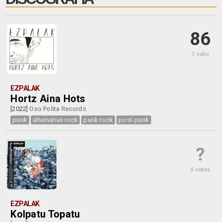
86
1 voto
EZPALAK
Hortz Aina Hots
[2022]
Oso Polita Records
punk
alternative rock
punk rock
post-punk
?
0 votos
EZPALAK
Kolpatu Topatu