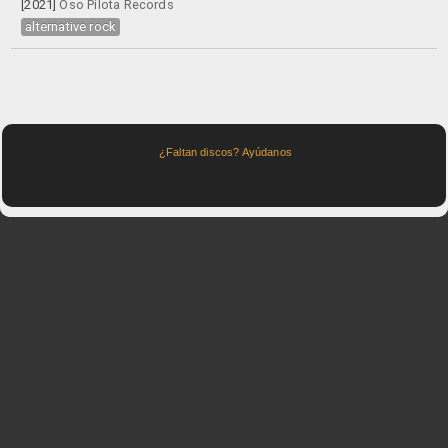
[2021]
Oso Pilota Records
alternative rock
¿Faltan discos? Ayúdanos