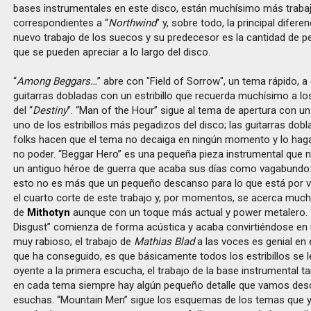
bases instrumentales en este disco, están muchísimo más traba
correspondientes a “
Northwind
” y, sobre todo, la principal difere
nuevo trabajo de los suecos y su predecesor es la cantidad de p
que se pueden apreciar a lo largo del disco.
“
Among Beggars…
” abre con "Field of Sorrow", un tema rápido, 
guitarras dobladas con un estribillo que recuerda muchísimo a l
del “
Destiny
”. “Man of the Hour” sigue al tema de apertura con u
uno de los estribillos más pegadizos del disco; las guitarras dobl
folks hacen que el tema no decaiga en ningún momento y lo hag
no poder. “Beggar Hero” es una pequeña pieza instrumental que na
un antiguo héroe de guerra que acaba sus días como vagabundo: 
esto no es más que un pequeño descanso para lo que está por ven
el cuarto corte de este trabajo y, por momentos, se acerca much
de
Mithotyn
aunque con un toque más actual y power metalero. “
Disgust” comienza de forma acústica y acaba convirtiéndose en
muy rabioso; el trabajo de
Mathias Blad
a las voces es genial en e
que ha conseguido, es que básicamente todos los estribillos se l
oyente a la primera escucha, el trabajo de la base instrumental t
en cada tema siempre hay algún pequeño detalle que vamos des
esuchas. “Mountain Men” sigue los esquemas de los temas que