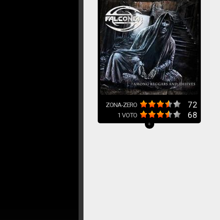
72
ZONA-ZERO
68
1
VOTO
+