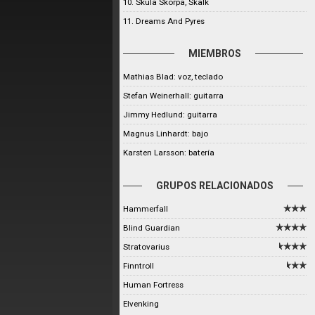
10. Skula Skorpa, Skalk
11. Dreams And Pyres
MIEMBROS
Mathias Blad: voz, teclado
Stefan Weinerhall: guitarra
Jimmy Hedlund: guitarra
Magnus Linhardt: bajo
Karsten Larsson: batería
GRUPOS RELACIONADOS
Hammerfall
Blind Guardian
Stratovarius
Finntroll
Human Fortress
Elvenking