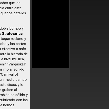
jadas que las
ncia entre este
equeños detalles
a doble bombo y
os
Stratovarius
n toque rockero y
adas y las partes
a efectivo a más
rra la historia de
a nivel musical,
ir. “Vargaskall”
ísimo al sonido
Carnival of
 un medio tiempo
ste disco, y lo
e graben al
ambién es sólido y
cubriendo con las
 ya hemos