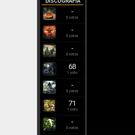
DISCOGRAFÍA
-
0 votos
-
0 votos
-
0 votos
68
1 voto
-
0 votos
71
1 voto
-
0 votos