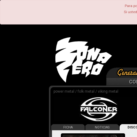
Para po
Si uste
CO
power metal / folk metal / viking metal
FICHA
NOTICIAS
DISCO