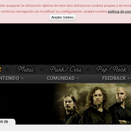
der asegurar la utilización óptima de este sitio utilizamos cookies propias y de terce
d continúa navegando sin modificar su configuración, acepta nuestra
política de coo
Aceptar Cookies
NTENIDO
COMUNIDAD
FEEDBACK
S (9)