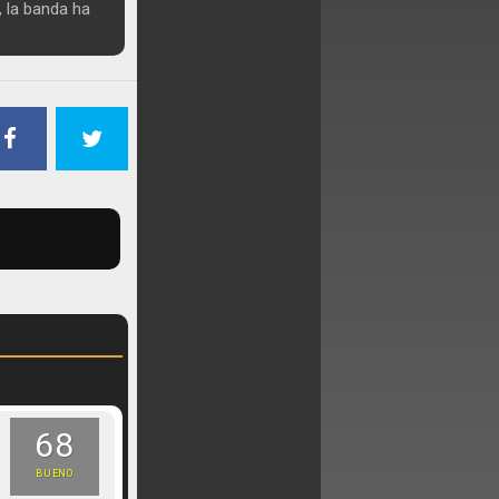
 la banda ha
68
BUENO