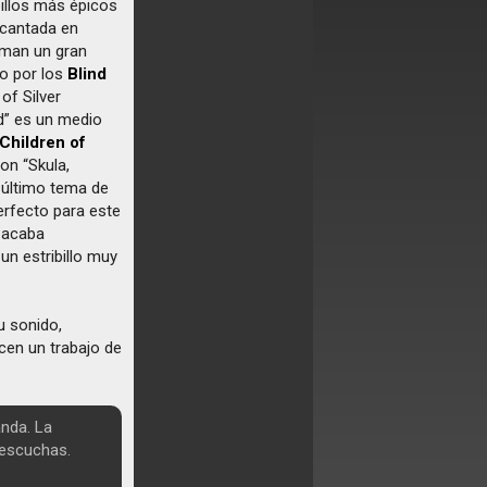
illos más épicos
 cantada en
oman un gran
do por los
Blind
 of Silver
d” es un medio
Children of
con “Skula,
l último tema de
perfecto para este
 acaba
un estribillo muy
u sonido,
cen un trabajo de
anda. La
 escuchas.