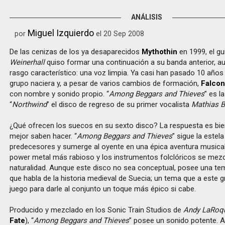
ANÁLISIS
Miguel Izquierdo
por
el 20 Sep 2008
De las cenizas de los ya desaparecidos
Mythothin
en 1999, el gu
Weinerhall
quiso formar una continuación a su banda anterior, a
rasgo característico: una voz limpia. Ya casi han pasado 10 año
grupo naciera y, a pesar de varios cambios de formación,
Falcon
con nombre y sonido propio. “
Among Beggars and Thieves
” es l
“
Northwind
” el disco de regreso de su primer vocalista
Mathias B
¿Qué ofrecen los suecos en su sexto disco? La respuesta es bien
mejor saben hacer. “
Among Beggars and Thieves
” sigue la estel
predecesores y sumerge al oyente en una épica aventura musical 
power metal más rabioso y los instrumentos folclóricos se mezc
naturalidad. Aunque este disco no sea conceptual, posee una te
que habla de la historia medieval de Suecia; un tema que a este 
juego para darle al conjunto un toque más épico si cabe.
Producido y mezclado en los Sonic Train Studios de
Andy LaRoq
Fate
), “
Among Beggars and Thieves
” posee un sonido potente. A