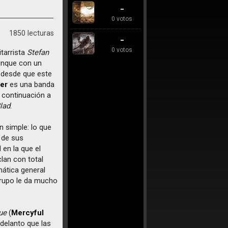
-
0 votos
1850 lecturas
-
0 votos
itarrista
Stefan
unque con un
s desde que este
er
es una banda
a continuación a
lad
.
 simple: lo que
a de sus
en la que el
lan con total
mática general
grupo le da mucho
ue
(
Mercyful
delanto que las