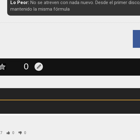
Lo Peor:
No se atreven con nada nuevo. Desde el primer disco,
mantenido la misma fórmula
7
0
0