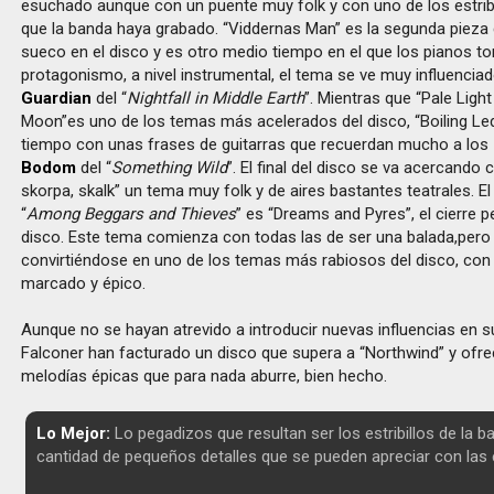
esuchado aunque con un puente muy folk y con uno de los estrib
que la banda haya grabado. “Viddernas Man” es la segunda pieza
sueco en el disco y es otro medio tiempo en el que los pianos t
protagonismo, a nivel instrumental, el tema se ve muy influencia
Guardian
del “
Nightfall in Middle Earth
”. Mientras que “Pale Light
Moon”es uno de los temas más acelerados del disco, “Boiling Le
tiempo con unas frases de guitarras que recuerdan mucho a los
Bodom
del “
Something Wild
”. El final del disco se va acercando 
skorpa, skalk” un tema muy folk y de aires bastantes teatrales. E
“
Among Beggars and Thieves
” es “Dreams and Pyres”, el cierre 
disco. Este tema comienza con todas las de ser una balada,pero
convirtiéndose en uno de los temas más rabiosos del disco, con 
marcado y épico.
Aunque no se hayan atrevido a introducir nuevas influencias en s
Falconer han facturado un disco que supera a “Northwind” y ofre
melodías épicas que para nada aburre, bien hecho.
Lo Mejor:
Lo pegadizos que resultan ser los estribillos de la b
cantidad de pequeños detalles que se pueden apreciar con las