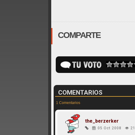
COMPARTE
COMENTARIOS
1 Comentarios
the_berzerker
05 Oct 2008
21