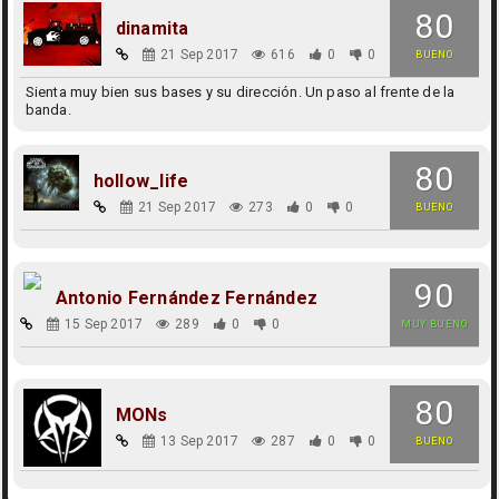
80
dinamita
21 Sep 2017
616
0
0
BUENO
Sienta muy bien sus bases y su dirección. Un paso al frente de la
banda.
80
hollow_life
21 Sep 2017
273
0
0
BUENO
90
Antonio Fernández Fernández
15 Sep 2017
289
0
0
MUY BUENO
80
MONs
13 Sep 2017
287
0
0
BUENO