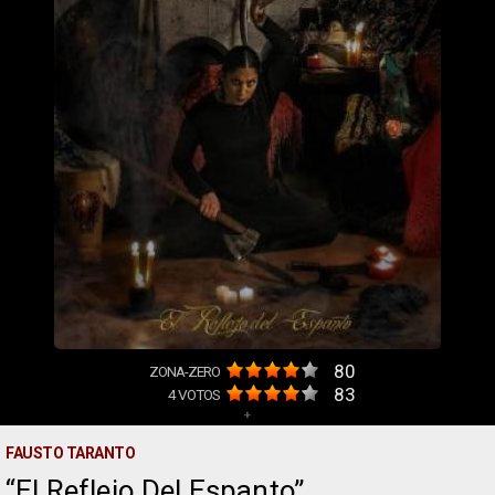
80
ZONA-ZERO
83
4
VOTOS
+
FAUSTO TARANTO
El Reflejo Del Espanto