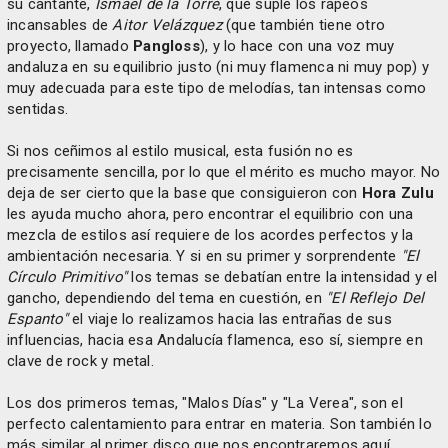
su cantante,
Ismael de la Torre
, que suple los rapeos
incansables de
Aitor Velázquez
(que también tiene otro
proyecto, llamado
Pangloss
), y lo hace con una voz muy
andaluza en su equilibrio justo (ni muy flamenca ni muy pop) y
muy adecuada para este tipo de melodías, tan intensas como
sentidas.
Si nos ceñimos al estilo musical, esta fusión no es
precisamente sencilla, por lo que el mérito es mucho mayor. No
deja de ser cierto que la base que consiguieron con
Hora Zulu
les ayuda mucho ahora, pero encontrar el equilibrio con una
mezcla de estilos así requiere de los acordes perfectos y la
ambientación necesaria. Y si en su primer y sorprendente
"El
Círculo Primitivo"
los temas se debatían entre la intensidad y el
gancho, dependiendo del tema en cuestión, en
"El Reflejo Del
Espanto"
el viaje lo realizamos hacia las entrañas de sus
influencias, hacia esa Andalucía flamenca, eso sí, siempre en
clave de rock y metal.
Los dos primeros temas, "Malos Días" y "La Verea", son el
perfecto calentamiento para entrar en materia. Son también lo
más similar al primer disco que nos encontraremos aquí.