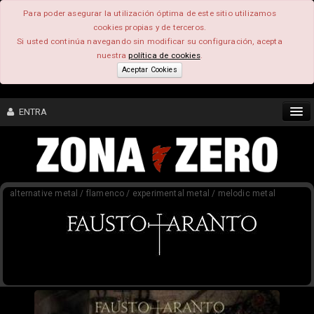
Para poder asegurar la utilización óptima de este sitio utilizamos
cookies propias y de terceros.
Si usted continúa navegando sin modificar su configuración, acepta
nuestra
política de cookies
.
Aceptar Cookies
ENTRA
CONTENIDO
alternative metal / flamenco / experimental metal / melodic metal
COMUNIDAD
FEEEDBACK
FOROS