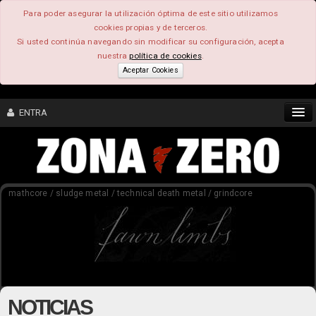
Para poder asegurar la utilización óptima de este sitio utilizamos
cookies propias y de terceros.
Si usted continúa navegando sin modificar su configuración, acepta
nuestra
política de cookies
.
Aceptar Cookies
ENTRA
CONTENIDO
mathcore / sludge metal / technical death metal / grindcore
COMUNIDAD
FEEEDBACK
FOROS
NOTICIAS