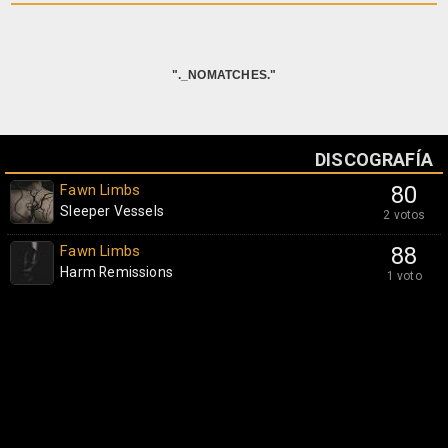
"._NOMATCHES."
DISCOGRAFÍA
Fawn Limbs
80
Sleeper Vessels
2 votos
Fawn Limbs
88
Harm Remissions
1 voto