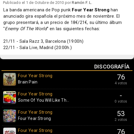
Publicado el 1 de Octubre de 2010 por
Ramón F. L.
La banda americana de Pop punk
Four Year Strong
han
anunciado gira española el próximo mes de noviembre. El
grupo presentará, a un precio de 18€/21€, su último álbum
"
Enemy Of The World
" en las siguientes fechas:
21/11 - Sala Razz 3, Barcelona (19:00h)
22/11 - Sala Live, Madrid (20:00h.)
DISCOGRAFÍA
Four Year Strong
76
Brain Pain
4 votos
Four Year Strong
-
Some Of You Will Like Th...
0 votos
Four Year Strong
53
Four Year Strong
2 votos
Four Year Strong
76