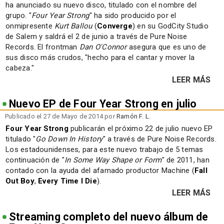
ha anunciado su nuevo disco, titulado con el nombre del
grupo. "
Four Year Strong
" ha sido producido por el
onmipresente
Kurt Ballou
(
Converge
) en su GodCity Studio
de Salem y saldrá el 2 de junio a través de Pure Noise
Records. El frontman
Dan O'Connor
asegura que es uno de
sus disco más crudos, "hecho para el cantar y mover la
cabeza."
LEER MÁS
Nuevo EP de Four Year Strong en julio
Publicado el 27 de Mayo de 2014 por
Ramón F. L.
Four Year Strong
publicarán el próximo 22 de julio nuevo EP
titulado "
Go Down In History
" a través de Pure Noise Records.
Los estadounidenses, para este nuevo trabajo de 5 temas
continuación de "
In Some Way Shape or Form
" de 2011, han
contado con la ayuda del afamado productor Machine (
Fall
Out Boy
,
Every Time I Die
).
LEER MÁS
Streaming completo del nuevo álbum de