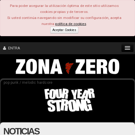
Para poder asegurar la utilización óptima de este sitio utilizamos
cookies propias y de terceros.
Si usted continúa navegando sin modificar su configuración, acepta
nuestra
política de cookies
.
Aceptar Cookies
ENTRA
CONTENIDO
pop punk / melodic hardcore
COMUNIDAD
FEEEDBACK
FOROS
NOTICIAS