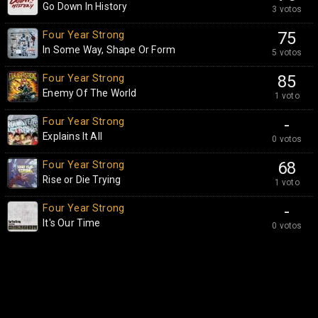
Go Down In History
3 votos
Four Year Strong
75
In Some Way, Shape Or Form
5 votos
Four Year Strong
85
Enemy Of The World
1 voto
Four Year Strong
-
Explains It All
0 votos
Four Year Strong
68
Rise or Die Trying
1 voto
Four Year Strong
-
It's Our Time
0 votos