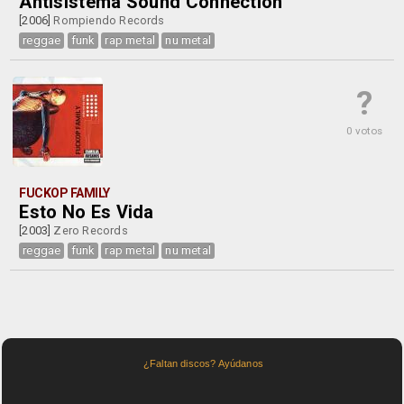
Antisistema Sound Connection
[2006]
Rompiendo Records
reggae
funk
rap metal
nu metal
?
0 votos
FUCKOP FAMILY
Esto No Es Vida
[2003]
Zero Records
reggae
funk
rap metal
nu metal
¿Faltan discos? Ayúdanos