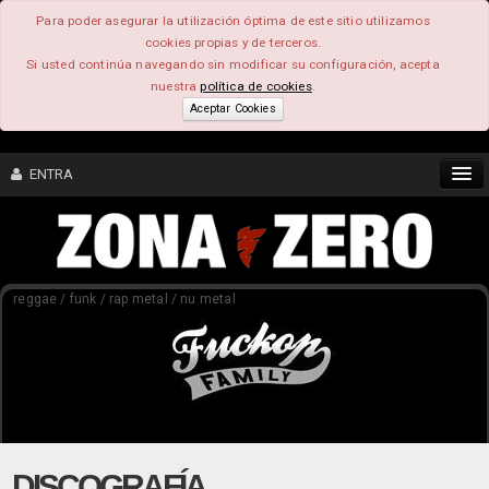
Para poder asegurar la utilización óptima de este sitio utilizamos
cookies propias y de terceros.
Si usted continúa navegando sin modificar su configuración, acepta
nuestra
política de cookies
.
Aceptar Cookies
ENTRA
CONTENIDO
reggae / funk / rap metal / nu metal
COMUNIDAD
FEEEDBACK
FOROS
DISCOGRAFÍA