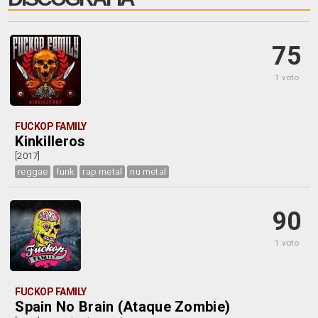
75
1 voto
FUCKOP FAMILY
Kinkilleros
[2017]
reggae
funk
rap metal
nu metal
90
1 voto
FUCKOP FAMILY
Spain No Brain (Ataque Zombie)