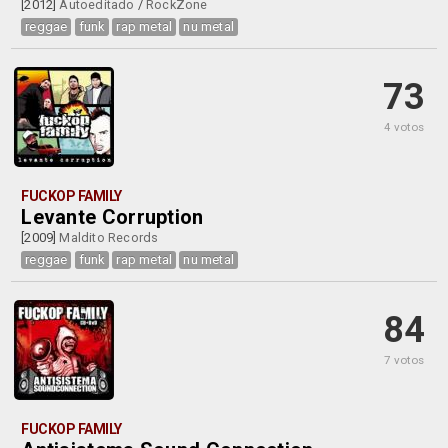
[2012]
Autoeditado
/
RockZone
reggae
funk
rap metal
nu metal
73
4 votos
FUCKOP FAMILY
Levante Corruption
[2009]
Maldito Records
reggae
funk
rap metal
nu metal
84
7 votos
FUCKOP FAMILY