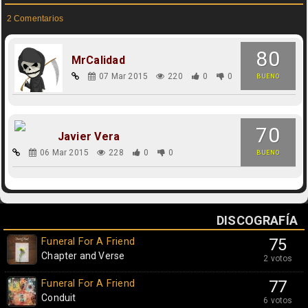
2 Comentarios
80
MrCalidad
07 Mar 2015
220
0
0
BUENO
70
Javier Vera
06 Mar 2015
228
0
0
BUENO
DISCOGRAFÍA
Funeral For A Friend
75
Chapter and Verse
2 votos
Funeral For A Friend
77
Conduit
6 votos