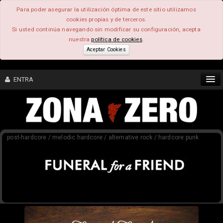
Para poder asegurar la utilización óptima de este sitio utilizamos
cookies propias y de terceros.
Si usted continúa navegando sin modificar su configuración, acepta
nuestra
política de cookies
.
Aceptar Cookies
ENTRA
CONTENIDO
post-hardcore / melodic hardcore / alternative rock / hardcore punk
COMUNIDAD
FEEEDBACK
FOROS