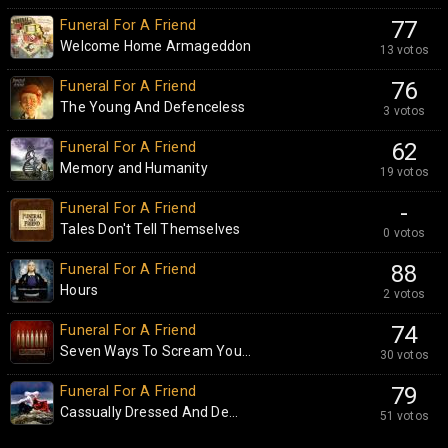
Funeral For A Friend
77
Welcome Home Armageddon
13 votos
Funeral For A Friend
76
The Young And Defenceless
3 votos
Funeral For A Friend
62
Memory and Humanity
19 votos
Funeral For A Friend
-
Tales Don't Tell Themselves
0 votos
Funeral For A Friend
88
Hours
2 votos
Funeral For A Friend
74
Seven Ways To Scream You...
30 votos
Funeral For A Friend
79
Cassually Dressed And De...
51 votos