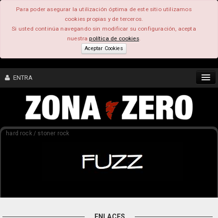
Para poder asegurar la utilización óptima de este sitio utilizamos
cookies propias y de terceros.
Si usted continúa navegando sin modificar su configuración, acepta
nuestra
política de cookies
.
Aceptar Cookies
ENTRA
CONTENIDO
hard rock / stoner rock
COMUNIDAD
FEEEDBACK
FOROS
ENLACES