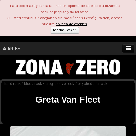
Para poder asegurar la utilización óptima de este sitio utilizamos
cookies propias y de terceros.
Si usted continúa navegando sin modificar su configuración, acepta
nuestra
política de cookies
.
Aceptar Cookies
ENTRA
CONTENIDO
hard rock / blues rock / progressive rock / psychedelic rock
COMUNIDAD
Greta Van Fleet
FEEEDBACK
FOROS