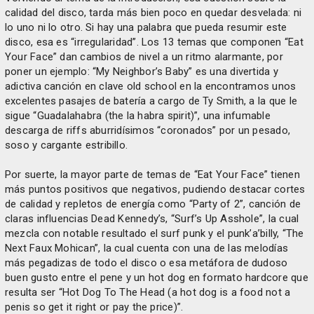
calidad del disco, tarda más bien poco en quedar desvelada: ni
lo uno ni lo otro. Si hay una palabra que pueda resumir este
disco, esa es “irregularidad”. Los 13 temas que componen “Eat
Your Face” dan cambios de nivel a un ritmo alarmante, por
poner un ejemplo: “My Neighbor’s Baby” es una divertida y
adictiva canción en clave old school en la encontramos unos
excelentes pasajes de batería a cargo de Ty Smith, a la que le
sigue “Guadalahabra (the la habra spirit)”, una infumable
descarga de riffs aburridísimos “coronados” por un pesado,
soso y cargante estribillo.
Por suerte, la mayor parte de temas de “Eat Your Face” tienen
más puntos positivos que negativos, pudiendo destacar cortes
de calidad y repletos de energía como “Party of 2”, canción de
claras influencias Dead Kennedy’s, “Surf’s Up Asshole”, la cual
mezcla con notable resultado el surf punk y el punk’a’billy, “The
Next Faux Mohican”, la cual cuenta con una de las melodías
más pegadizas de todo el disco o esa metáfora de dudoso
buen gusto entre el pene y un hot dog en formato hardcore que
resulta ser “Hot Dog To The Head (a hot dog is a food not a
penis so get it right or pay the price)”.