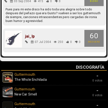
03 Sep 2004
415
0
0
BUENO
Pues para mi este disco ha sido toda una alegria sobre todo
despues del peñazo que era Gusto? vuelven a ser los guttermouth
de siempre, canciones intrascendentes pero cargadas de ironia
buen humor y agresividad.
60
jai_lp
07 Jul 2004
250
0
0
MEDIOCRE
DISCOGRAFÍA
Guttermouth
-
The Whole Enchilada
0 votos
Guttermouth
-
New Car Smell
0 votos
Guttermouth
-