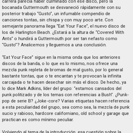
carrera parecía haber culminado con ese disco, pero la
bocanada Guttermouth se desvaneció rápidamente con su
posterior trabajo “Gusto”, un infumable compendio de
canciones tontas, sin chispa y con muy poco arte. Con
semejante panorama llega “Eat Your Face”, el nuevo disco de
los de Harlington Beach. ¿Estará a la altura de “Covered With
Ants” o hundirá a Guttermouth por ser tan nefasto como
“Gusto”? Analicemos y lleguemos a una conclusión.
“Eat Your Face” sigue en la misma onda que los anteriores
discos de la banda, o lo que es lo mismo, nos ofrece una
mezcla punk repleta de bromas de mal gusto, por lo general
bastante tontas, que o te encantan y te provocan la infinita
carcajada o te hacen desechar sin más el disco. De hecho, ya
lo dice Mark Adkins, líder del grupo: “estamos cansados del
punk politizado y de los temas con referencias a Bush”. ¿Punk-
pop de serie B? ¿Joke-core? Varias etiquetas hacen referencia
a esta peculiaridad del grupo, sea como sea, la mezcla de punk
sucio y rabioso, hardcore californiano, old school y garage que
practican es como mínimo peculiar.
Volviendo al tema de la introducción, esa cuestión sobre la