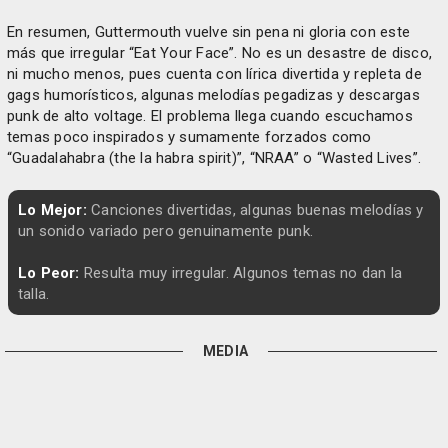
En resumen, Guttermouth vuelve sin pena ni gloria con este
más que irregular “Eat Your Face”. No es un desastre de disco,
ni mucho menos, pues cuenta con lírica divertida y repleta de
gags humorísticos, algunas melodías pegadizas y descargas
punk de alto voltage. El problema llega cuando escuchamos
temas poco inspirados y sumamente forzados como
“Guadalahabra (the la habra spirit)”, “NRAA” o “Wasted Lives”.
Lo Mejor:
Canciones divertidas, algunas buenas melodías y
un sonido variado pero genuinamente punk.
Lo Peor:
Resulta muy irregular. Algunos temas no dan la
talla.
MEDIA