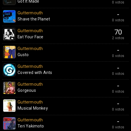
Got It Made
0 votos
Guttermouth
-
Shave the Planet
0 votos
Guttermouth
70
Eat Your Face
2 votos
Guttermouth
-
Gusto
0 votos
Guttermouth
-
Covered with Ants
0 votos
Guttermouth
-
Gorgeous
0 votos
Guttermouth
-
Musical Monkey
0 votos
Guttermouth
-
Teri Yakimoto
0 votos