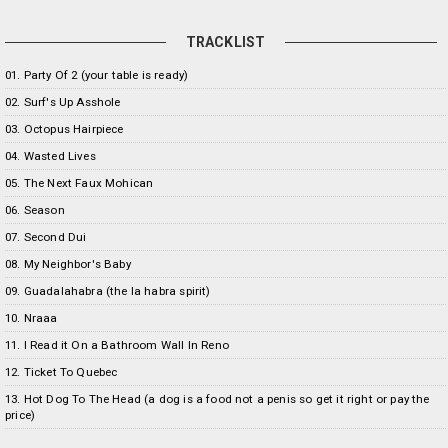
TRACKLIST
01. Party Of 2 (your table is ready)
02. Surf's Up Asshole
03. Octopus Hairpiece
04. Wasted Lives
05. The Next Faux Mohican
06. Season
07. Second Dui
08. My Neighbor's Baby
09. Guadalahabra (the la habra spirit)
10. Nraaa
11. I Read it On a Bathroom Wall In Reno
12. Ticket To Quebec
13. Hot Dog To The Head (a dog is a food not a penis so get it right or pay the
price)