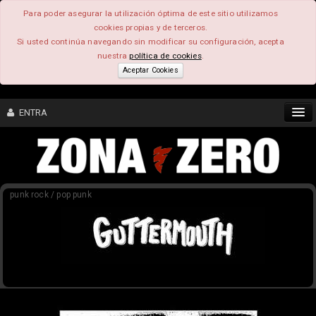
Para poder asegurar la utilización óptima de este sitio utilizamos
cookies propias y de terceros.
Si usted continúa navegando sin modificar su configuración, acepta
nuestra
política de cookies
.
Aceptar Cookies
ENTRA
CONTENIDO
punk rock / pop punk
COMUNIDAD
FEEEDBACK
FOROS