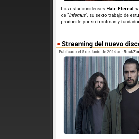
Los estadounidenses
Hate Eternal
ha
de "
Infernus
", su sexto trabajo de est
producido por su frontman y fundado
Streaming del nuevo dis
Publicado el 5 de Junio de 2014 por
RockZo