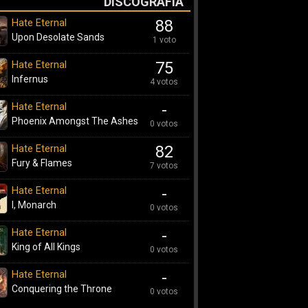
DISCOGRAFÍA
Hate Eternal
88
Upon Desolate Sands
1 voto
Hate Eternal
75
Infernus
4 votos
Hate Eternal
-
Phoenix Amongst The Ashes
0 votos
Hate Eternal
82
Fury & Flames
7 votos
Hate Eternal
-
I, Monarch
0 votos
Hate Eternal
-
King of All Kings
0 votos
Hate Eternal
-
Conquering the Throne
0 votos