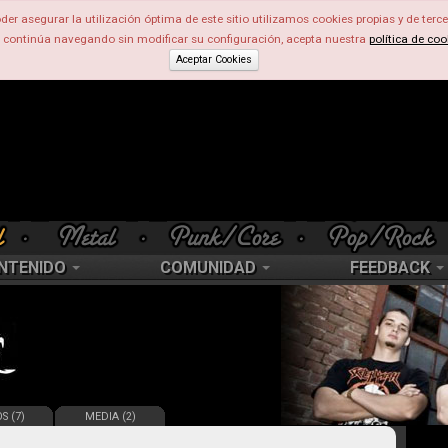
der asegurar la utilización óptima de este sitio utilizamos cookies propias y de terce
d continúa navegando sin modificar su configuración, acepta nuestra
política de coo
Aceptar Cookies
NTENIDO
COMUNIDAD
FEEDBACK
S (7)
MEDIA (2)