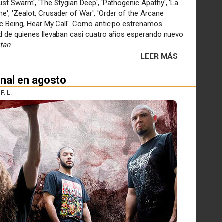
st Swarm', 'The Stygian Deep', 'Pathogenic Apathy', 'La
e', 'Zealot, Crusader of War', 'Order of the Arcane
tic Being, Hear My Call'. Como anticipo estrenamos
ed de quienes llevaban casi cuatro años esperando nuevo
utan
.
LEER MÁS
nal en agosto
. L.