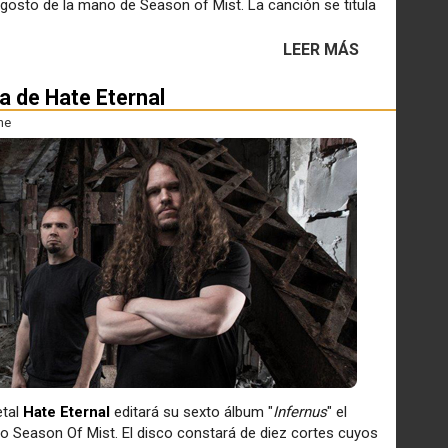
agosto de la mano de Season of Mist. La canción se titula
LEER MÁS
 de Hate Eternal
ne
etal
Hate Eternal
editará su sexto álbum "
Infernus
" el
lo Season Of Mist. El disco constará de diez cortes cuyos