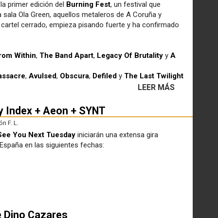
a primer edición del
Burning Fest
, un festival que
 la sala Ola Green, aquellos metaleros de A Coruña y
 el cartel cerrado, empieza pisando fuerte y ha confirmado
rom Within
,
The Band Apart
,
Legacy Of Brutality
y
A
assacre
,
Avulsed
,
Obscura
,
Defiled
y
The Last Twilight
LEER MÁS
ry Index + Aeon + SYNT
n F. L.
See You Next Tuesday
iniciarán una extensa gira
España en las siguientes fechas:
e Dino Cazares