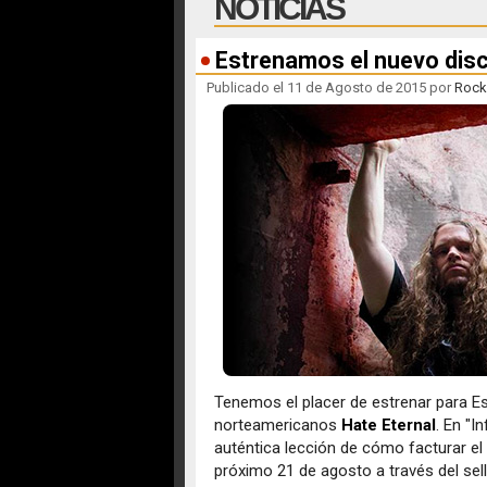
NOTICIAS
Estrenamos el nuevo disc
Publicado el 11 de Agosto de 2015 por
Rock
Tenemos el placer de estrenar para E
norteamericanos
Hate Eternal
. En "I
auténtica lección de cómo facturar el m
próximo 21 de agosto a través del sel