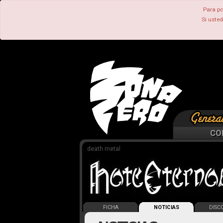
Para po
Si uste
CO
death metal
FICHA
NOTICIAS
DISCO