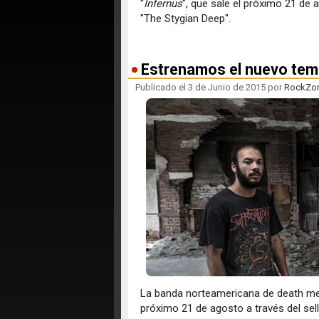
"
Infernus
", que sale el próximo 21 de 
"The Stygian Deep".
Estrenamos el nuevo tema
Publicado el 3 de Junio de 2015 por
RockZo
La banda norteamericana de death m
próximo 21 de agosto a través del sel