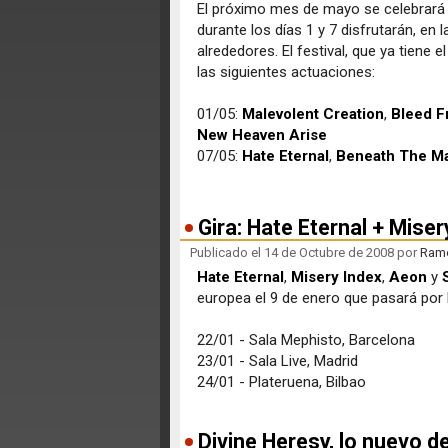
El próximo mes de mayo se celebrará l
durante los días 1 y 7 disfrutarán, en
alrededores. El festival, que ya tiene
las siguientes actuaciones:
01/05:
Malevolent Creation
,
Bleed F
New Heaven Arise
07/05:
Hate Eternal
,
Beneath The M
Gira: Hate Eternal + Mise
Publicado el 14 de Octubre de 2008 por
Ramó
Hate Eternal
,
Misery Index
,
Aeon
y
europea el 9 de enero que pasará por 
22/01 - Sala Mephisto, Barcelona
23/01 - Sala Live, Madrid
24/01 - Plateruena, Bilbao
Divine Heresy, lo nuevo d