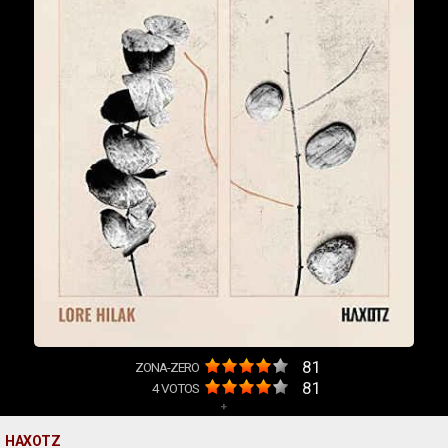
81
ZONA-ZERO
81
4
VOTOS
+
HAXOTZ