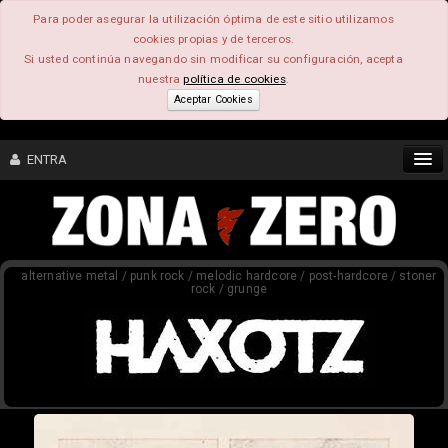
Para poder asegurar la utilización óptima de este sitio utilizamos
cookies propias y de terceros.
Si usted continúa navegando sin modificar su configuración, acepta
nuestra
política de cookies
.
Aceptar Cookies
ENTRA
CONTENIDO
alternative metal / punk rock / melodic hardcore / post-hardcore / stoner
COMUNIDAD
rock / grunge
FEEEDBACK
FOROS