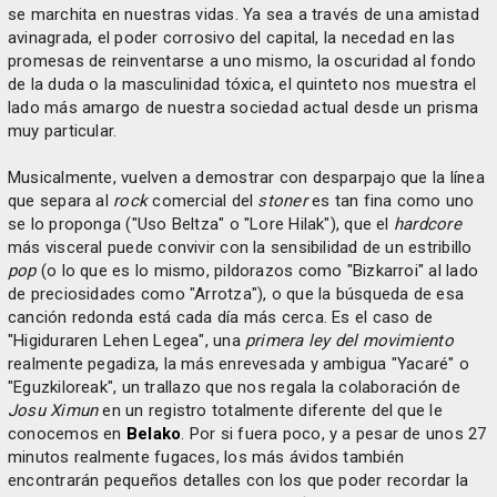
se marchita en nuestras vidas. Ya sea a través de una amistad
avinagrada, el poder corrosivo del capital, la necedad en las
promesas de reinventarse a uno mismo, la oscuridad al fondo
de la duda o la masculinidad tóxica, el quinteto nos muestra el
lado más amargo de nuestra sociedad actual desde un prisma
muy particular.
Musicalmente, vuelven a demostrar con desparpajo que la línea
que separa al
rock
comercial del
stoner
es tan fina como uno
se lo proponga ("Uso Beltza" o "Lore Hilak"), que el
hardcore
más visceral puede convivir con la sensibilidad de un estribillo
pop
(o lo que es lo mismo, pildorazos como "Bizkarroi" al lado
de preciosidades como "Arrotza"), o que la búsqueda de esa
canción redonda está cada día más cerca. Es el caso de
"Higiduraren Lehen Legea", una
primera ley del movimiento
realmente pegadiza, la más enrevesada y ambigua "Yacaré" o
"Eguzkiloreak", un trallazo que nos regala la colaboración de
Josu Ximun
en un registro totalmente diferente del que le
conocemos en
Belako
. Por si fuera poco, y a pesar de unos 27
minutos realmente fugaces, los más ávidos también
encontrarán pequeños detalles con los que poder recordar la