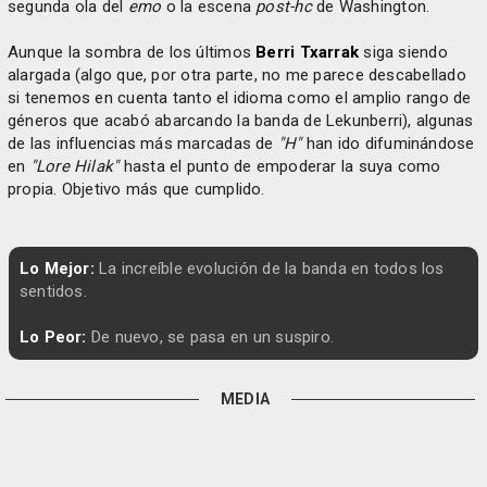
segunda ola del
emo
o la escena
post-hc
de Washington.
Aunque la sombra de los últimos
Berri Txarrak
siga siendo
alargada (algo que, por otra parte, no me parece descabellado
si tenemos en cuenta tanto el idioma como el amplio rango de
géneros que acabó abarcando la banda de Lekunberri), algunas
de las influencias más marcadas de
"H"
han ido difuminándose
en
"Lore Hilak"
hasta el punto de empoderar la suya como
propia. Objetivo más que cumplido.
Lo Mejor:
La increíble evolución de la banda en todos los
sentidos.
Lo Peor:
De nuevo, se pasa en un suspiro.
MEDIA