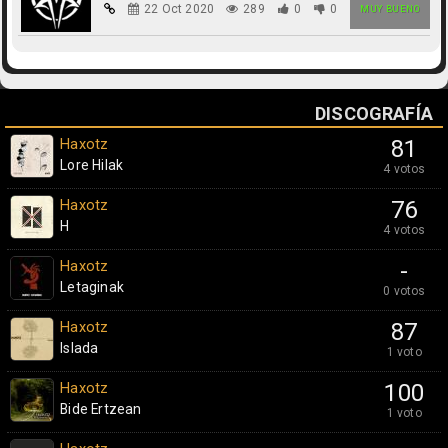
22 Oct 2020
289
0
0
MUY BUENO
DISCOGRAFÍA
Haxotz
81
Lore Hilak
4 votos
Haxotz
76
H
4 votos
Haxotz
-
Letaginak
0 votos
Haxotz
87
Islada
1 voto
Haxotz
100
Bide Ertzean
1 voto