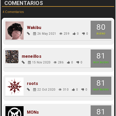
COMENTARIOS
4 Comentarios
80
Wakibu
26 May 2021
259
0
0
BUENO
81
meneillos
15 Nov 2020
286
0
0
MUY BUENO
81
roots
22 Oct 2020
310
0
0
MUY BUENO
81
MONs