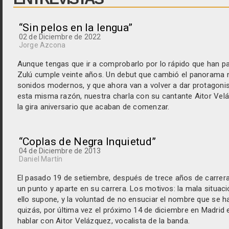
“Sin pelos en la lengua”
02 de Diciembre de 2022
Jorge Azcona
Aunque tengas que ir a comprobarlo por lo rápido que han p
Zulú
cumple veinte años. Un
debut
que cambió el panorama 
sonidos modernos, y que ahora van a volver a dar protagonis
esta misma razón, nuestra charla con su cantante
Aitor Vel
la gira aniversario que acaban de comenzar.
“Coplas de Negra Inquietud”
04 de Diciembre de 2013
Daniel Martín
El pasado 19 de setiembre, después de trece años de carrer
un punto y aparte en su carrera. Los motivos: la mala situaci
ello supone, y la voluntad de no ensuciar el nombre que se h
quizás, por última vez el próximo 14 de diciembre en Madrid 
hablar con Aitor Velázquez, vocalista de la banda.