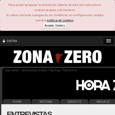
Para poder asegurar la utilización óptima de este sitio utilizamos
cookies propias y de terceros.
Si usted continúa navegando sin modificar su configuración, acepta
nuestra
política de cookies
.
Aceptar Cookies
ENTRA
CONTENIDO
rap metal / alternative metal / hip hop / flamenco
COMUNIDAD
FEEEDBACK
FOROS
FICHA
NOTICIAS
DISCOS (7)
MEDIA (2)
ENTREVISTAS