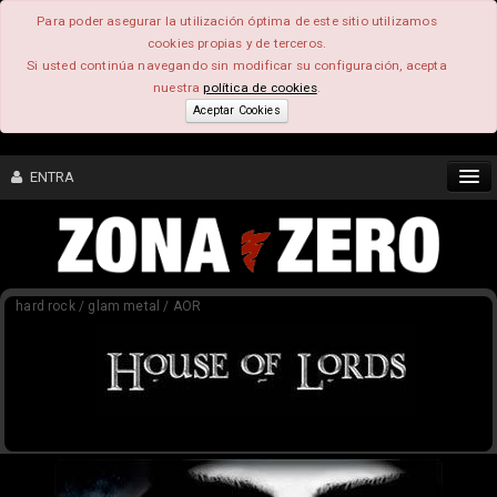
Para poder asegurar la utilización óptima de este sitio utilizamos
cookies propias y de terceros.
Si usted continúa navegando sin modificar su configuración, acepta
nuestra
política de cookies
.
Aceptar Cookies
ENTRA
CONTENIDO
hard rock / glam metal / AOR
COMUNIDAD
FEEEDBACK
FOROS