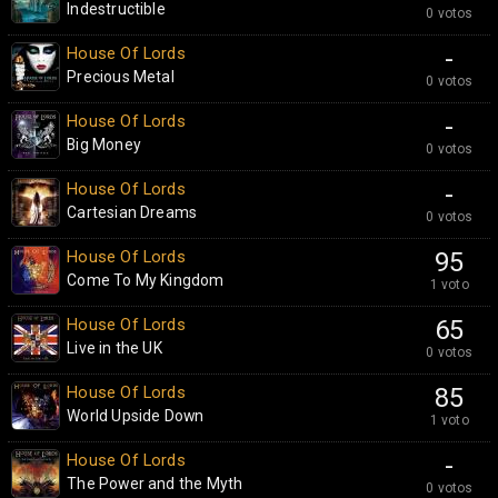
Indestructible
0 votos
House Of Lords
-
Precious Metal
0 votos
House Of Lords
-
Big Money
0 votos
House Of Lords
-
Cartesian Dreams
0 votos
House Of Lords
95
Come To My Kingdom
1 voto
House Of Lords
65
Live in the UK
0 votos
House Of Lords
85
World Upside Down
1 voto
House Of Lords
-
The Power and the Myth
0 votos