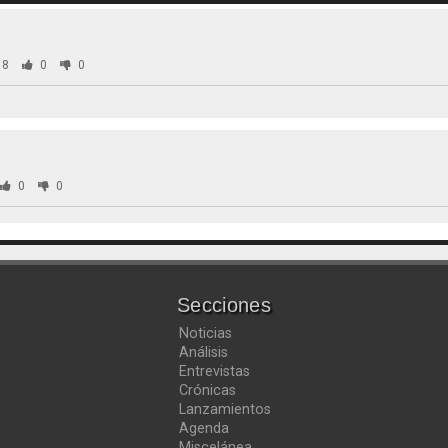
38
0
0
0
0
Secciones
Noticias
Análisis
Entrevistas
Crónicas
Lanzamientos
Agenda
Miscelánea