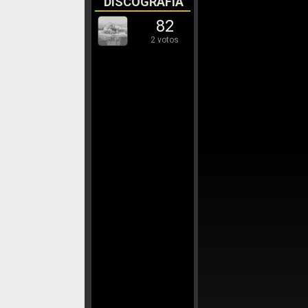
DISCOGRAFÍA
82
2 votos