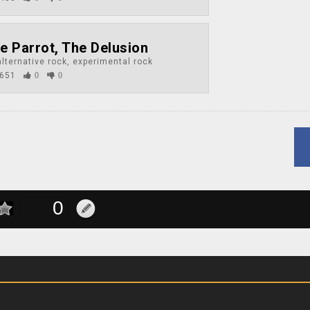
e Parrot, The Delusion
lternative rock, experimental rock
651
0
0