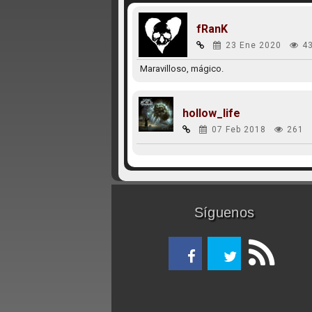
fRanK
23 Ene 2020
4
Maravilloso, mágico.
hollow_life
07 Feb 2018
261
Síguenos