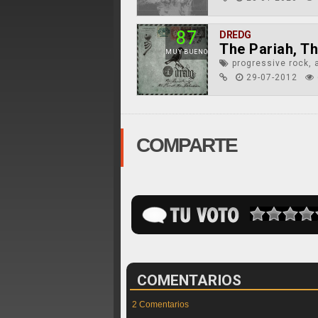
87
DREDG
The Pariah, Th
MUY BUENO
progressive rock, a
29-07-2012
COMPARTE
COMENTARIOS
2 Comentarios