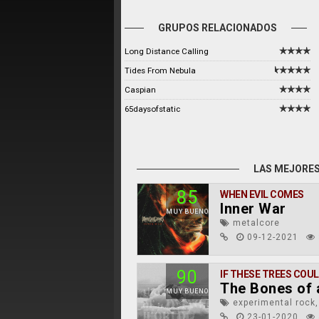
GRUPOS RELACIONADOS
Long Distance Calling
Tides From Nebula
Caspian
65daysofstatic
LAS MEJORES
85
WHEN EVIL COMES
Inner War
MUY BUENO
metalcore
09-12-2021
90
IF THESE TREES COU
The Bones of 
MUY BUENO
experimental rock,
23-01-2020