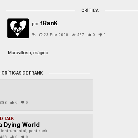
CRÍTICA
fRanK
por
23 Ene 2020
437
0
0
Maravilloso, mágico.
 CRÍTICAS DE FRANK
388
0
0
LD TALK
a Dying World
 instrumental, post-rock
438
0
0