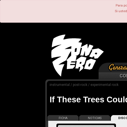
Para po
Si uste
CO
instrumental / post-rock / experimental rock
If These Trees Coul
FICHA
NOTICIAS
DISCO