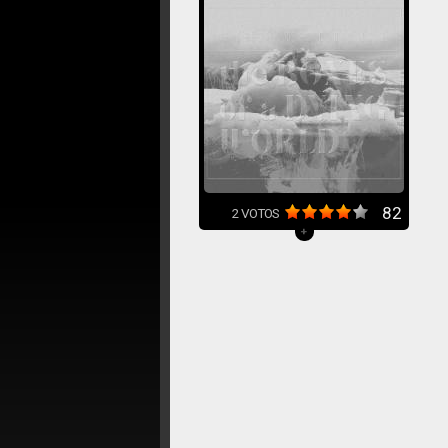
82
2
VOTOS
+