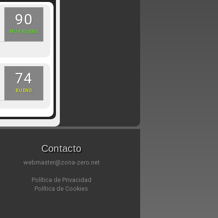
90
MUY BUENO
74
BUENO
Contacto
webmaster@zona-zero.net
Política de Privacidad
Política de Cookies