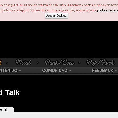
der asegurar la utilización óptima de este sitio utilizamos cookies propias y de terce
d continúa navegando sin modificar su configuración, acepta nuestra
política de coo
Aceptar Cookies
NTENIDO
COMUNIDAD
FEEDBACK
d Talk
S (1)