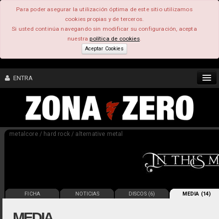
Para poder asegurar la utilización óptima de este sitio utilizamos
cookies propias y de terceros.
Si usted continúa navegando sin modificar su configuración, acepta
nuestra
política de cookies
.
Aceptar Cookies
ENTRA
CONTENIDO
metalcore / hard rock / alternative metal
COMUNIDAD
FEEEDBACK
FOROS
FICHA
NOTICIAS
DISCOS (6)
MEDIA (14)
MEDIA