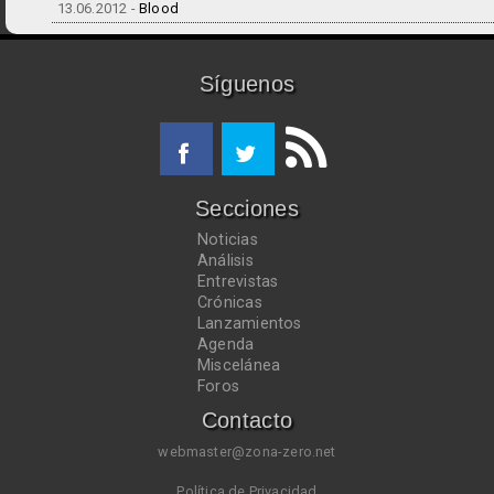
13.06.2012 -
Blood
Síguenos
Secciones
Noticias
Análisis
Entrevistas
Crónicas
Lanzamientos
Agenda
Miscelánea
Foros
Contacto
webmaster@zona-zero.net
Política de Privacidad