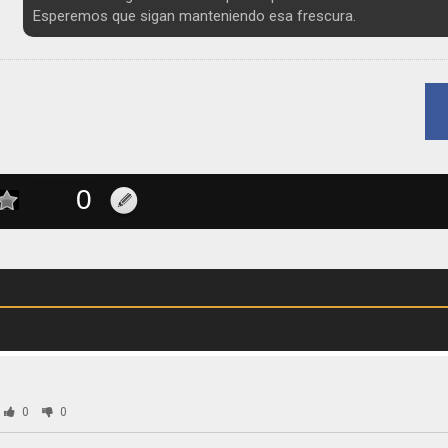
Esperemos que sigan manteniendo esa frescura.
0
0