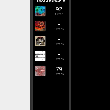
DISCOGRAFÍA
92
1 voto
-
0 votos
-
0 votos
-
0 votos
79
9 votos