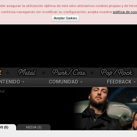
der asegurar la utilización óptima de este sitio utilizamos cookies propias y de terce
d continúa navegando sin modificar su configuración, acepta nuestra
política de coo
Aceptar Cookies
NTENIDO
COMUNIDAD
FEEDBACK
tal
S (5)
MEDIA (3)