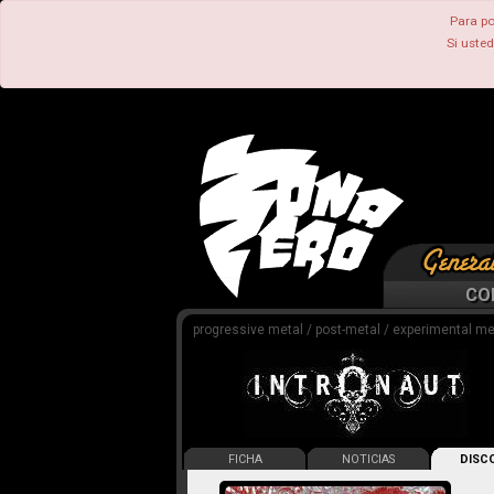
Para po
Si uste
CO
progressive metal / post-metal / experimental me
FICHA
NOTICIAS
DISCO