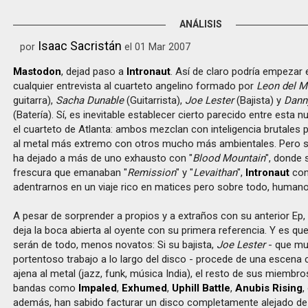
ANÁLISIS
Isaac Sacristán
por
el 01 Mar 2007
Mastodon
, dejad paso a
Intronaut
. Así de claro podría empezar el
cualquier entrevista al cuarteto angelino formado por
Leon del M
guitarra),
Sacha Dunable
(Guitarrista),
Joe Lester
(Bajista) y
Dann
(Batería). Sí, es inevitable establecer cierto parecido entre esta 
el cuarteto de Atlanta: ambos mezclan con inteligencia brutales
al metal más extremo con otros mucho más ambientales. Pero 
ha dejado a más de uno exhausto con "
Blood Mountain
", donde 
frescura que emanaban "
Remission
" y "
Levaithan
",
Intronaut
con
adentrarnos en un viaje rico en matices pero sobre todo, humano
A pesar de sorprender a propios y a extraños con su anterior Ep, 
deja la boca abierta al oyente con su primera referencia. Y es q
serán de todo, menos novatos: Si su bajista,
Joe Lester
- que mu
portentoso trabajo a lo largo del disco - procede de una escen
ajena al metal (jazz, funk, música India), el resto de sus miemb
bandas como
Impaled
,
Exhumed
,
Uphill Battle
,
Anubis Rising
,
además, han sabido facturar un disco completamente alejado de