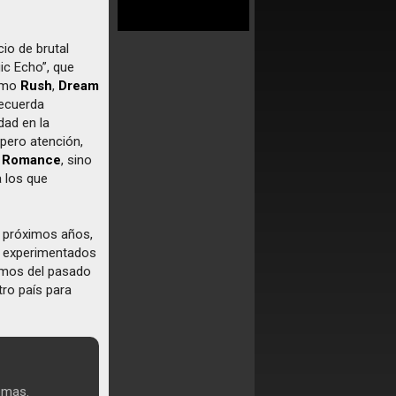
io de brutal
ic Echo”, que
como
Rush
,
Dream
recuerda
dad en la
 pero atención,
l Romance
, sino
a los que
os próximos años,
o experimentados
emos del pasado
ro país para
emas.