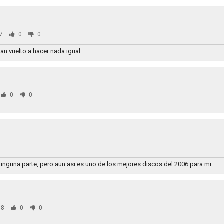
7
0
0
n vuelto a hacer nada igual.
0
0
 ninguna parte, pero aun asi es uno de los mejores discos del 2006 para mi
98
0
0