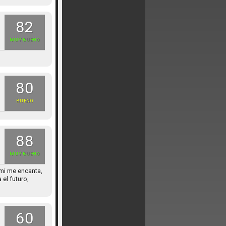
82
MUY BUENO
80
BUENO
88
MUY BUENO
 mi me encanta,
el futuro,
60