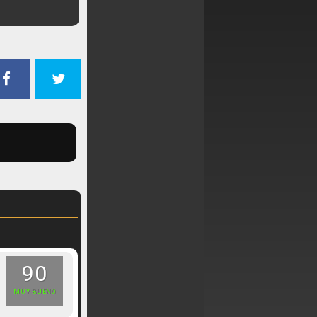
90
MUY BUENO