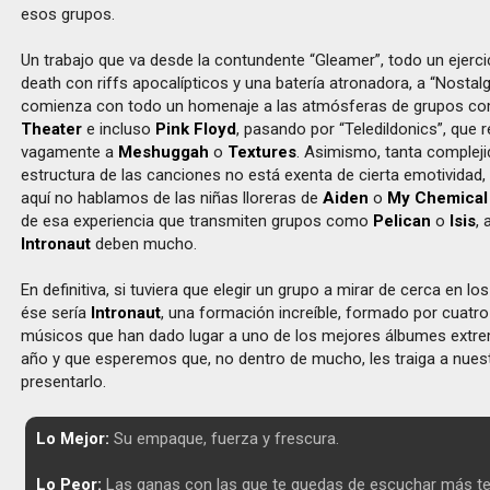
esos grupos.
Un trabajo que va desde la contundente “Gleamer”, todo un ejercic
death con riffs apocalípticos y una batería atronadora, a “Nostalg
comienza con todo un homenaje a las atmósferas de grupos 
Theater
e incluso
Pink Floyd
, pasando por “Teledildonics”, que 
vagamente a
Meshuggah
o
Textures
. Asimismo, tanta compleji
estructura de las canciones no está exenta de cierta emotividad,
aquí no hablamos de las niñas lloreras de
Aiden
o
My Chemica
de esa experiencia que transmiten grupos como
Pelican
o
Isis
, 
Intronaut
deben mucho.
En definitiva, si tuviera que elegir un grupo a mirar de cerca en l
ése sería
Intronaut
, una formación increíble, formado por cuatr
músicos que han dado lugar a uno de los mejores álbumes extr
año y que esperemos que, no dentro de mucho, les traiga a nuest
presentarlo.
Lo Mejor:
Su empaque, fuerza y frescura.
Lo Peor:
Las ganas con las que te quedas de escuchar más t