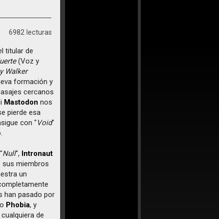
6982 lecturas
 titular de
uerte
(Voz y
y Walker
nueva formación y
 pasajes cercanos
si
Mastodon
nos
se pierde esa
sigue con "
Void
"
.
"
Null
",
Intronaut
ue sus miembros
estra un
a completamente
ros han pasado por
 o
Phobia
, y
 cualquiera de