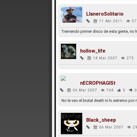
LlaneroSolitario
11 Abr 2011
57
Tremendo primer disco de esta gente, no ha
hollow_life
18 Mar 2007
275
nECROPHAGISt
06 Mar 2007
768
0
0
No le veo el brutal death ni lo extremo por
Black_sheep
06 Mar 2007
2