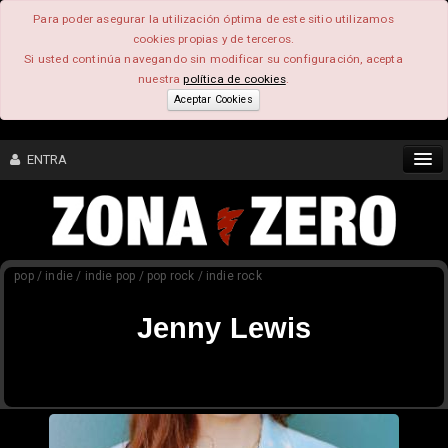
Para poder asegurar la utilización óptima de este sitio utilizamos
cookies propias y de terceros.
Si usted continúa navegando sin modificar su configuración, acepta
nuestra
política de cookies
.
Aceptar Cookies
ENTRA
CONTENIDO
pop / indie / indie pop / pop rock / indie rock
COMUNIDAD
Jenny Lewis
FEEEDBACK
FOROS