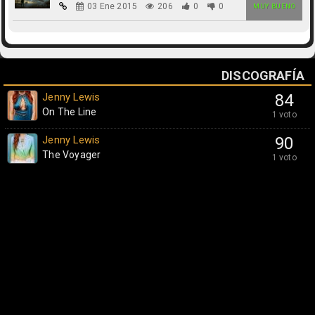
03 Ene 2015
206
0
0
MUY BUENO
DISCOGRAFÍA
Jenny Lewis
84
On The Line
1 voto
Jenny Lewis
90
The Voyager
1 voto