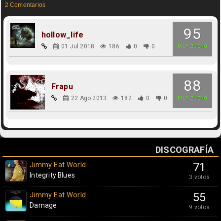
2 Comentarios
95
hollow_life
01 Jul 2018
186
0
0
MUY BUENO
88
Frapu
22 Ago 2013
182
0
0
MUY BUENO
DISCOGRAFÍA
Jimmy Eat World
71
Integrity Blues
3 votos
Jimmy Eat World
55
Damage
9 votos