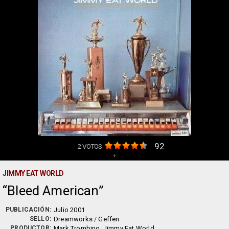
92
2
VOTOS
+
JIMMY EAT WORLD
Bleed American
PUBLICACIÓN:
Julio 2001
SELLO:
Dreamworks
/
Geffen
PRODUCTOR:
Mark Trombino
,
Jimmy Eat World