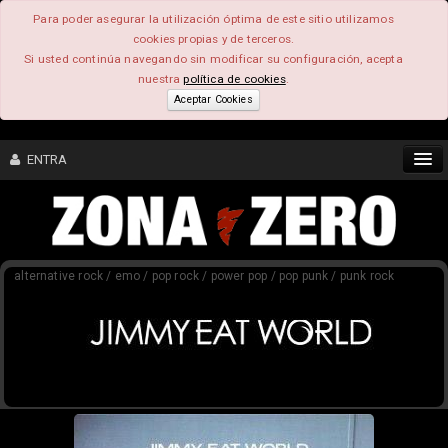
Para poder asegurar la utilización óptima de este sitio utilizamos
cookies propias y de terceros.
Si usted continúa navegando sin modificar su configuración, acepta
nuestra
política de cookies
.
Aceptar Cookies
ENTRA
CONTENIDO
alternative rock / emo / pop rock / power pop / pop punk / punk rock
COMUNIDAD
FEEEDBACK
FOROS