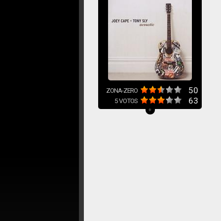
50
ZONA-ZERO
63
5
VOTOS
+