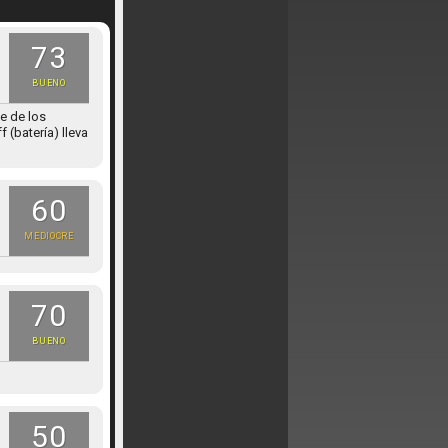
73
BUENO
e de los
 (batería) lleva
60
MEDIOCRE
70
BUENO
50