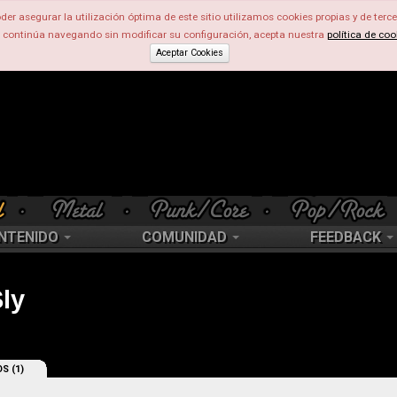
der asegurar la utilización óptima de este sitio utilizamos cookies propias y de terce
d continúa navegando sin modificar su configuración, acepta nuestra
política de coo
Aceptar Cookies
NTENIDO
COMUNIDAD
FEEDBACK
ly
S (1)