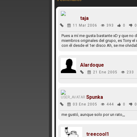
taja
11 Mar 2006
393
0
0
Pues a mí me gusta bastante xD y que no d
miembros originales del grupo, es Tony el ún
con él desde el 1er disco Ah, se me olvida
Alardoque
21 Ene 2005
233
Spunka
03 Ene 2005
444
0
0
me gustó, aunque solo por un rato,,,
treecool1