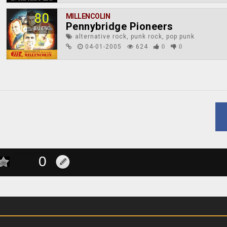
80
MILLENCOLIN
Pennybridge Pioneers
BUENO
alternative rock, punk rock, pop punk
04-01-2005
624
0
0