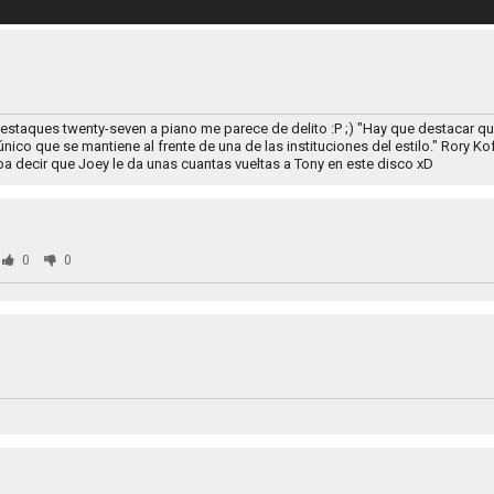
estaques twenty-seven a piano me parece de delito :P ;) "Hay que destacar qu
ico que se mantiene al frente de una de las instituciones del estilo." Rory Koff
ba decir que Joey le da unas cuantas vueltas a Tony en este disco xD
0
0