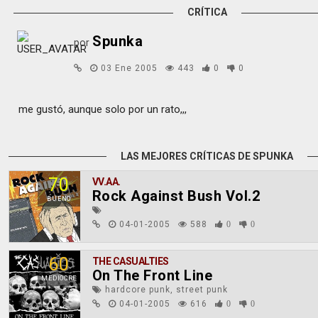
CRÍTICA
Spunka
por
03 Ene 2005
443
0
0
me gustó, aunque solo por un rato,,,
LAS MEJORES CRÍTICAS DE SPUNKA
70
VV.AA.
Rock Against Bush Vol.2
BUENO
04-01-2005
588
0
0
60
THE CASUALTIES
On The Front Line
MEDIOCRE
hardcore punk, street punk
04-01-2005
616
0
0