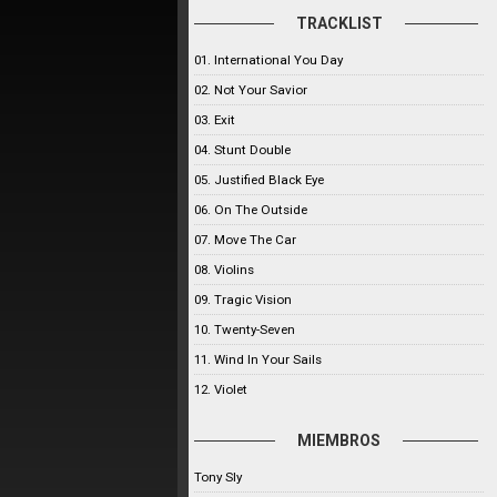
TRACKLIST
01. International You Day
02. Not Your Savior
03. Exit
04. Stunt Double
05. Justified Black Eye
06. On The Outside
07. Move The Car
08. Violins
09. Tragic Vision
10. Twenty-Seven
11. Wind In Your Sails
12. Violet
MIEMBROS
Tony Sly