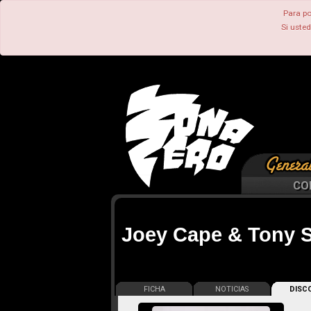
Para po
Si uste
CO
Joey Cape & Tony S
FICHA
NOTICIAS
DISCO