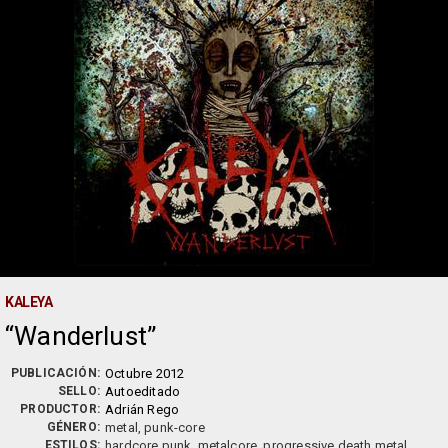
KALEYA
Wanderlust
PUBLICACIÓN:
Octubre 2012
SELLO:
Autoeditado
PRODUCTOR:
Adrián Rego
GÉNERO:
metal, punk-core
ESTILOS:
hardcore punk, metalcore, progressive death metal