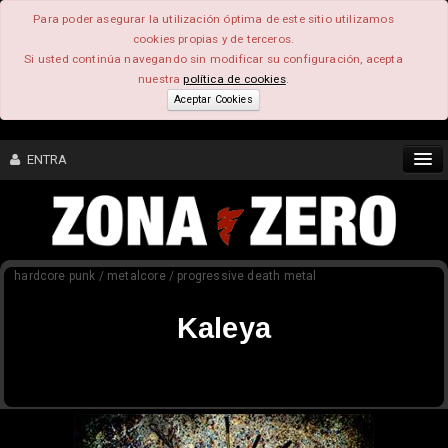
Para poder asegurar la utilización óptima de este sitio utilizamos
cookies propias y de terceros.
Si usted continúa navegando sin modificar su configuración, acepta
nuestra
política de cookies
.
Aceptar Cookies
ENTRA
CONTENIDO
hardcore punk / metalcore / progressive death metal
COMUNIDAD
Kaleya
FEEEDBACK
FOROS