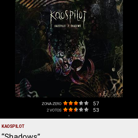
57
ZONA-ZERO
53
2
VOTOS
+
KAOSPILOT
Shadows