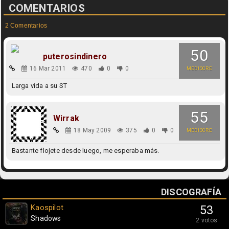
COMENTARIOS
2 Comentarios
50
puterosindinero
16 Mar 2011
470
0
0
MEDIOCRE
Larga vida a su ST
55
Wirrak
18 May 2009
375
0
0
MEDIOCRE
Bastante flojete desde luego, me esperaba más.
DISCOGRAFÍA
Kaospilot
53
Shadows
2 votos