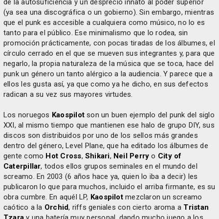
de la autosuficiencia y un desprecio innato al poder superior
(ya sea una discográfica o un gobierno). Sin embargo, mientras
que el punk es accesible a cualquiera como músico, no lo es
tanto para el público. Ese minimalismo que lo rodea, sin
promoción prácticamente, con pocas tiradas de los álbumes, el
círculo cerrado en el que se mueven sus integrantes y, para que
negarlo, la propia naturaleza de la música que se toca, hace del
punk un género un tanto alérgico a la audiencia. Y parece que a
ellos les gusta así, ya que como ya he dicho, en sus defectos
radican a su vez sus mayores virtudes.
Los noruegos
Kaospilot
son un buen ejemplo del punk del siglo
XXI, al mismo tiempo que mantienen ese halo de grupo DIY, sus
discos son distribuidos por uno de los sellos más grandes
dentro del género, Level Plane, que ha editado los álbumes de
gente como
Hot Cross
,
Shikari
,
Neil Perry
o
City of
Caterpillar
, todos ellos grupos seminales en el mundo del
screamo. En 2003 (6 años hace ya, quien lo iba a decir) les
publicaron lo que para muchos, incluido el arriba firmante, es su
obra cumbre. En aquél LP,
Kaospilot
mezclaron un screamo
caótico a la
Orchid
, riffs geniales con cierto aroma a
Tristan
Tzara
y una batería muy personal, dando mucho juego a los