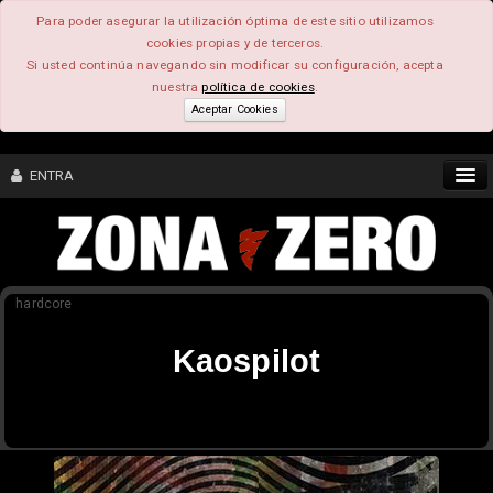
Para poder asegurar la utilización óptima de este sitio utilizamos
cookies propias y de terceros.
Si usted continúa navegando sin modificar su configuración, acepta
nuestra
política de cookies
.
Aceptar Cookies
ENTRA
CONTENIDO
hardcore
COMUNIDAD
Kaospilot
FEEEDBACK
FOROS