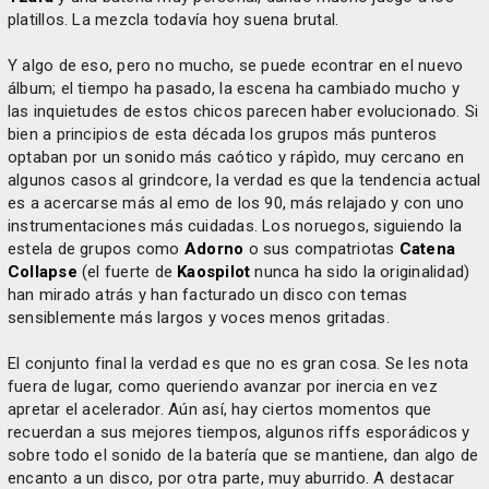
platillos. La mezcla todavía hoy suena brutal.
Y algo de eso, pero no mucho, se puede econtrar en el nuevo
álbum; el tiempo ha pasado, la escena ha cambiado mucho y
las inquietudes de estos chicos parecen haber evolucionado. Si
bien a principios de esta década los grupos más punteros
optaban por un sonido más caótico y rápìdo, muy cercano en
algunos casos al grindcore, la verdad es que la tendencia actual
es a acercarse más al emo de los 90, más relajado y con uno
instrumentaciones más cuidadas. Los noruegos, siguiendo la
estela de grupos como
Adorno
o sus compatriotas
Catena
Collapse
(el fuerte de
Kaospilot
nunca ha sido la originalidad)
han mirado atrás y han facturado un disco con temas
sensiblemente más largos y voces menos gritadas.
El conjunto final la verdad es que no es gran cosa. Se les nota
fuera de lugar, como queriendo avanzar por inercia en vez
apretar el acelerador. Aún así, hay ciertos momentos que
recuerdan a sus mejores tiempos, algunos riffs esporádicos y
sobre todo el sonido de la batería que se mantiene, dan algo de
encanto a un disco, por otra parte, muy aburrido. A destacar